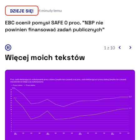
Resetuj opcje
DZIEJE SIĘ!
20 minut temu
Ułatwienia dostępności wspierają:
KNF złagodziła kary nałożone na VeloFunds
TFI
2 z 10
Więcej moich tekstów
, otwiera się w nowym 
Sprawdź, jak i dlaczego zwiększamy dostępność
, otwiera się w nowym oknie
Zgłoś problem
Deklaracja dostępności
, otwiera się w no