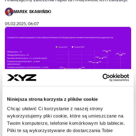
MAREK SKAWIŃSKI
- AUTOR ARTYKUŁU - PROFIL
05.02.2025, 06:07
Niniejsza strona korzysta z plików cookie
Chcąc ułatwić Ci korzystanie z naszej strony
Ekonomiczne podsumowanie
wykorzystujemy pliki cookie, które są umieszczane na
miesiąca - styczeń 2025. Czego
Twoim komputerze, telefonie komórkowym lub tablecie.
można się spodziewać w tym roku
Pliki te są wykorzystywane do dostarczania Tobie