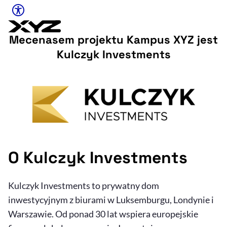
Ułatwienia dostępu
Mecenasem projektu Kampus XYZ jest
Rozmiar tekstu
Kulczyk Investments
Rozmiar tekstu
Rozmiar tekstu
Rozmiar teks
Normalny
Duży
Bardzo duży
Opcje wyświetlania
O Kulczyk Investments
Podkreślenie linków
Zatrzymanie animacji
Kulczyk Investments to prywatny dom
inwestycyjnym z biurami w Luksemburgu, Londynie i
Odcienie szarości
Warszawie. Od ponad 30 lat wspiera europejskie