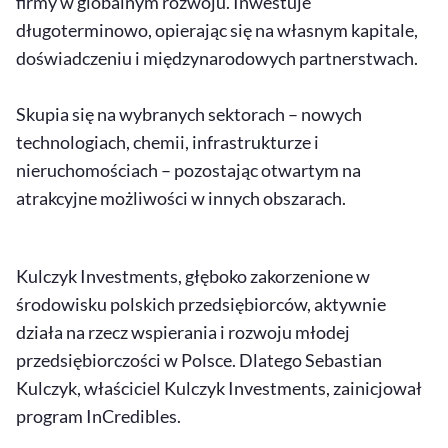
firmy w globalnym rozwoju. Inwestuje
Resetuj opcje
długoterminowo, opierając się na własnym kapitale,
doświadczeniu i międzynarodowych partnerstwach.
Ułatwienia dostępności wspierają:
Skupia się na wybranych sektorach – nowych
technologiach, chemii, infrastrukturze i
nieruchomościach – pozostając otwartym na
atrakcyjne możliwości w innych obszarach.
Kulczyk Investments, głęboko zakorzenione w
, otwiera się w nowym 
Sprawdź, jak i dlaczego zwiększamy dostępność
środowisku polskich przedsiębiorców, aktywnie
działa na rzecz wspierania i rozwoju młodej
przedsiębiorczości w Polsce. Dlatego Sebastian
, otwiera się w nowym oknie
Zgłoś problem
Deklaracja dostępności
, otwiera się w no
Kulczyk, właściciel Kulczyk Investments, zainicjował
program InCredibles.