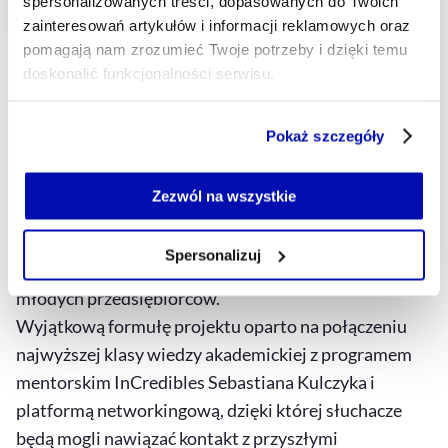
spersonalizowanych treści, dopasowanych do Twoich
zainteresowań artykułów i informacji reklamowych oraz
pomagają nam zrozumieć Twoje potrzeby i dzięki temu
doskonalić funkcjonalności serwisu.
Część z plików jest niezbędna do prawidłowego działania
Online MBA for
Pokaż szczegóły
serwisu i jego funkcjonalności.
Startups
Jeżeli nie wyrażasz zgody na zapisywanie plików cookie,
możesz łatwo zarządzać swoimi uprawnieniami, np. we
Zezwól na wszystkie
InCredibles jest inicjatorem pierwszych w Polsce
własnej przeglądarce internetowej lub po wybraniu opcji
studiów online MBA, stworzonych przez SGH Szkołę
Zarządzaj cookie.
Spersonalizuj
Główną Handlową w Warszawie dla startupów i
Szczegółowe informacje na ten temat znajdziesz w
młodych przedsiębiorców.
naszej
Polityce Prywatności
.
Wyjątkową formułę projektu oparto na połączeniu
najwyższej klasy wiedzy akademickiej z programem
mentorskim InCredibles Sebastiana Kulczyka i
platformą networkingową, dzięki której słuchacze
będą mogli nawiązać kontakt z przyszłymi