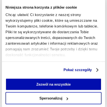
zarządzania redakcją. Od ponad 10 lat piszę
głównie o transporcie i infrastrukturze, a
Niniejsza strona korzysta z plików cookie
zwłaszcza o lotnictwie, które jest moją pasją. Dużo
Chcąc ułatwić Ci korzystanie z naszej strony
podróżuję, ale najchętniej wracam do Włoch i na
wykorzystujemy pliki cookie, które są umieszczane na
Bałkany.
Twoim komputerze, telefonie komórkowym lub tablecie.
emilia.derewienko@xyz.pl
Pliki te są wykorzystywane do dostarczania Tobie
spersonalizowanych treści, dopasowanych do Twoich
zainteresowań artykułów i informacji reklamowych oraz
pomagają nam zrozumieć Twoje potrzeby i dzięki temu
doskonalić funkcjonalności serwisu.
Część z plików jest niezbędna do prawidłowego działania
Pokaż szczegóły
serwisu i jego funkcjonalności.
Jeżeli nie wyrażasz zgody na zapisywanie plików cookie,
możesz łatwo zarządzać swoimi uprawnieniami, np. we
Zezwól na wszystkie
własnej przeglądarce internetowej lub po wybraniu opcji
Zarządzaj cookie.
Spersonalizuj
Szczegółowe informacje na ten temat znajdziesz w