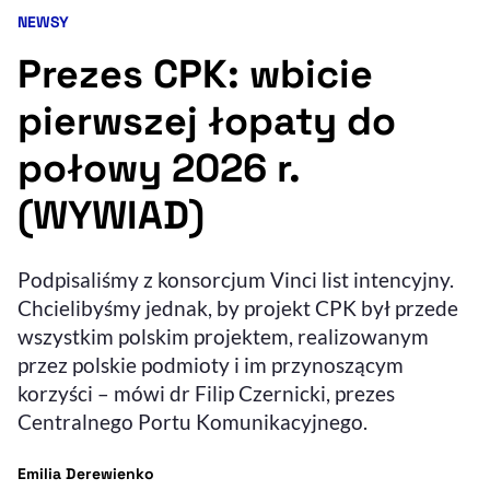
NEWSY
Kategoria artykułu:
Resetuj opcje
Prezes CPK: wbicie
Ułatwienia dostępności wspierają:
pierwszej łopaty do
połowy 2026 r.
(WYWIAD)
Podpisaliśmy z konsorcjum Vinci list intencyjny.
Chcielibyśmy jednak, by projekt CPK był przede
, otwiera się w nowym 
Sprawdź, jak i dlaczego zwiększamy dostępność
wszystkim polskim projektem, realizowanym
przez polskie podmioty i im przynoszącym
korzyści – mówi dr Filip Czernicki, prezes
, otwiera się w nowym oknie
Zgłoś problem
Deklaracja dostępności
, otwiera się w no
Centralnego Portu Komunikacyjnego.
- autor artykułu - profil
Emilia Derewienko