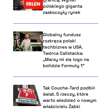
polskiego giganta
zaskoczyły rynek
Globalny fundusz
rozkręca polski
techbiznes w USA.
Twórca Callstacka:
„Marzy mi się logo na
bolidzie Formuły 1”
Tak Couche-Tard podbił
świat. 5 rzeczy, które
warto wiedzieć o nowym
właścicielu Żabki