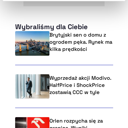
naszej
Polityce Prywatności
.
Wybraliśmy dla Ciebie
Brytyjski sen o domu z
ogrodem pęka. Rynek ma
kilka prędkości
Wyprzedaż akcji Modivo.
HalfPrice i ShockPrice
zostawią CCC w tyle
Orlen rozpycha się za
granicą. Wyniki