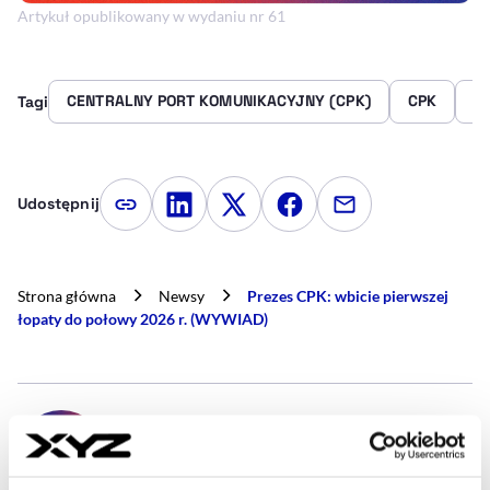
Artykuł opublikowany w wydaniu nr 61
CENTRALNY PORT KOMUNIKACYJNY (CPK)
CPK
FI
Tagi
Udostępnij
Kopiuj link artykułu
Udostępnij na LinkedIn
Udostępnij na Twitterze
Udostępnij na Faceboo
Udostępnij przez
Strona główna
Newsy
Prezes CPK: wbicie pierwszej
łopaty do połowy 2026 r. (WYWIAD)
- AUTOR ARTYKUŁU - PROFIL
EMILIA DEREWIENKO
Dziennikarka
Jestem dziennikarką z doświadczeniem