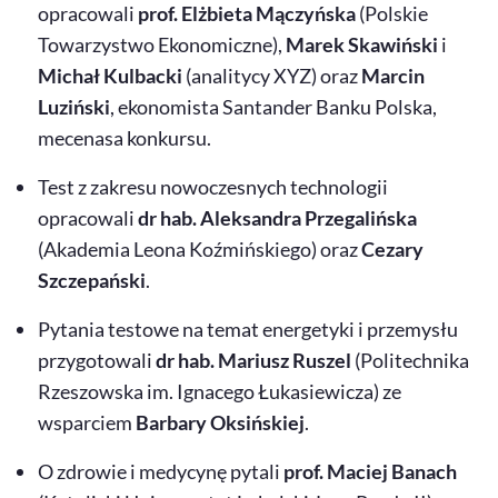
opracowali
prof. Elżbieta Mączyńska
(Polskie
Towarzystwo Ekonomiczne),
Marek Skawiński
i
Michał Kulbacki
(analitycy XYZ) oraz
Marcin
Luziński
, ekonomista Santander Banku Polska,
mecenasa konkursu.
Test z zakresu nowoczesnych technologii
opracowali
dr hab. Aleksandra Przegalińska
(Akademia Leona Koźmińskiego) oraz
Cezary
Szczepański
.
Pytania testowe na temat energetyki i przemysłu
przygotowali
dr hab. Mariusz Ruszel
(Politechnika
Rzeszowska im. Ignacego Łukasiewicza) ze
wsparciem
Barbary Oksińskiej
.
O zdrowie i medycynę pytali
prof. Maciej Banach