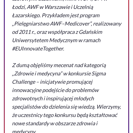
Łodzi, AWF w Warszawie i Uczelnią
Łazarskiego. Przykładem jest program
„Pielęgniarstwo AWF–Medicover”, realizowany
od 2011 r., oraz współpraca z Gdańskim
Uniwersytetem Medycznym w ramach
#EUInnovateTogether.
Z dumą objęliśmy mecenat nad kategorią
„Zdrowie i medycyna” w konkursie Sigma
Challenge – inicjatywie promującej
innowacyjne podejście do problemów
zdrowotnych i inspirującej młodych
specjalistów do dzielenia się wiedzą. Wierzymy,
że uczestnicy tego konkursu będą kształtować
nowe standardy w obszarze zdrowia i
medycyny.