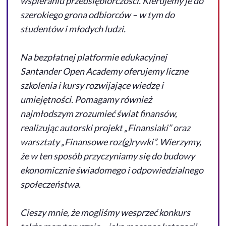
wspieraniu przedsiębiorczości. Kierujemy je do
szerokiego grona odbiorców – w tym do
studentów i młodych ludzi.
Na bezpłatnej platformie edukacyjnej
Santander Open Academy oferujemy liczne
szkolenia i kursy rozwijające wiedzę i
umiejętności. Pomagamy również
najmłodszym zrozumieć świat finansów,
realizując autorski projekt „Finansiaki” oraz
warsztaty „Finansowe roz(g)rywki”. Wierzymy,
że w ten sposób przyczyniamy się do budowy
ekonomicznie świadomego i odpowiedzialnego
społeczeństwa.
Cieszy mnie, że mogliśmy wesprzeć konkurs