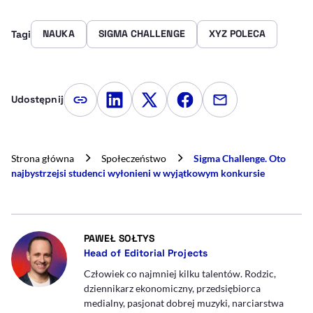
NAUKA
SIGMA CHALLENGE
XYZ POLECA
Tagi
Udostępnij
Kopiuj link artykułu
Udostępnij na LinkedIn
Udostępnij na Twitterze
Udostępnij na Faceboo
Udostępnij przez
Strona główna
Społeczeństwo
Sigma Challenge. Oto
najbystrzejsi studenci wyłonieni w wyjątkowym konkursie
- AUTOR ARTYKUŁU - PROFIL
PAWEŁ SOŁTYS
Head of Editorial Projects
Człowiek co najmniej kilku talentów. Rodzic,
dziennikarz ekonomiczny, przedsiębiorca
medialny, pasjonat dobrej muzyki, narciarstwa