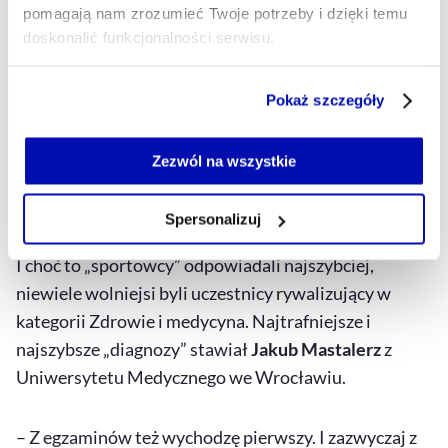
pomagają nam zrozumieć Twoje potrzeby i dzięki temu
działań profilaktycznych z dumą wspieramy
doskonalić funkcjonalności serwisu.
inicjatywy promujące edukację i rozwój
przyszłych specjalistów. Tego typu projekty
Część z plików jest niezbędna do prawidłowego działania
Pokaż szczegóły
mają realny wpływ na kształtowanie
serwisu i jego funkcjonalności.
przyszłości systemu ochrony zdrowia.
Jeżeli nie wyrażasz zgody na zapisywanie plików cookie,
możesz łatwo zarządzać swoimi uprawnieniami, np. we
Zezwól na wszystkie
Krzysztof Kępiński
własnej przeglądarce internetowej lub po wybraniu opcji
członek zarządu, dyrektor relacji zewnętrznych GSK Poland
Zarządzaj cookie.
Spersonalizuj
Szczegółowe informacje na ten temat znajdziesz w
I choć to „sportowcy” odpowiadali najszybciej,
naszej
Polityce Prywatności
.
niewiele wolniejsi byli uczestnicy rywalizujący w
kategorii Zdrowie i medycyna. Najtrafniejsze i
najszybsze „diagnozy” stawiał
Jakub Mastalerz
z
Uniwersytetu Medycznego we Wrocławiu.
– Z egzaminów też wychodzę pierwszy. I zazwyczaj z