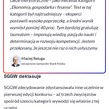
także merytorycznie – jako mecenas kategorii
„Ekonomia, gospodarka i finanse”. Test w tej
kategorii był najtrudniejszy – eksperci
postawili wysoko poprzeczkę, a średni wynik
wyniósł poniżej 40 proc. Tym bardziej gratuluję
laureatom – imponują wiedzą, pasją do nauki i
determinacją w rozwoju kompetencji. Jestem
przekonany, że jeszcze nie raz o nich usłyszymy.
Maciej Reluga
wiceprezes Santander Bank Polska
SGGW deklasuje
SGGW zdecydowanie zdystansowała inne uczelnie w
pierwszej edycji konkursu – aż trzech zwycięzców
spośród sześciu kategorii wywodzi się właśnie z tej
uczelni.