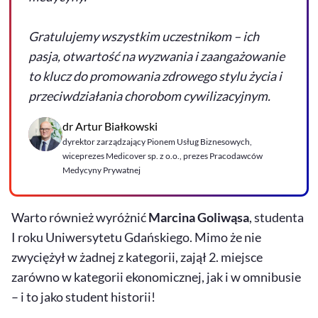
Gratulujemy wszystkim uczestnikom – ich
pasja, otwartość na wyzwania i zaangażowanie
to klucz do promowania zdrowego stylu życia i
przeciwdziałania chorobom cywilizacyjnym.
dr Artur Białkowski
dyrektor zarządzający Pionem Usług Biznesowych,
wiceprezes Medicover sp. z o.o., prezes Pracodawców
Medycyny Prywatnej
Warto również wyróżnić
Marcina Goliwąsa
, studenta
I roku Uniwersytetu Gdańskiego. Mimo że nie
zwyciężył w żadnej z kategorii, zajął 2. miejsce
zarówno w kategorii ekonomicznej, jak i w omnibusie
– i to jako student historii!