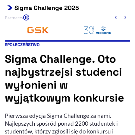
Sigma Challenge 2025
Resetuj opcje
Partnerzy
Ułatwienia dostępności wspierają:
SPOŁECZEŃSTWO
Kategoria artykułu:
Sigma Challenge. Oto
najbystrzejsi studenci
wyłonieni w
, otwiera się w nowym 
Sprawdź, jak i dlaczego zwiększamy dostępność
wyjątkowym konkursie
, otwiera się w nowym oknie
Zgłoś problem
Deklaracja dostępności
, otwiera się w no
Pierwsza edycja Sigma Challenge za nami.
Najlepszych spośród ponad 2200 studentek i
studentów, którzy zgłosili się do konkursu i