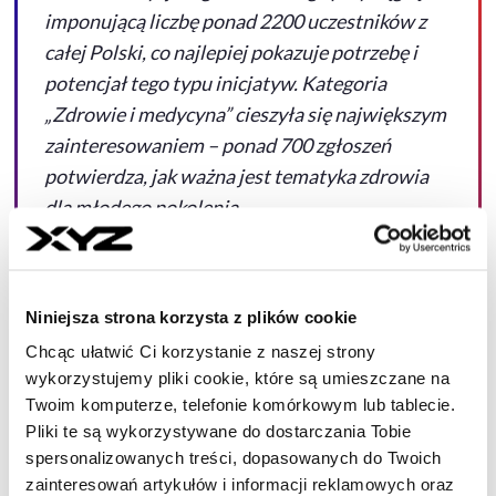
imponującą liczbę ponad 2200 uczestników z
całej Polski, co najlepiej pokazuje potrzebę i
potencjał tego typu inicjatyw. Kategoria
„Zdrowie i medycyna” cieszyła się największym
zainteresowaniem – ponad 700 zgłoszeń
potwierdza, jak ważna jest tematyka zdrowia
dla młodego pokolenia.
Rywalizacja była niezwykle wyrównana –
zwycięzca zdobył 32 na 40 punktów,
Niniejsza strona korzysta z plików cookie
rozwiązując test w zaledwie 9,5 minuty.
Chcąc ułatwić Ci korzystanie z naszej strony
Gratulujemy wszystkim uczestnikom – ich
wykorzystujemy pliki cookie, które są umieszczane na
zaangażowanie, wiedza i ambicje są prawdziwie
Twoim komputerze, telefonie komórkowym lub tablecie.
inspirujące.
Pliki te są wykorzystywane do dostarczania Tobie
spersonalizowanych treści, dopasowanych do Twoich
Jako firma z sektora farmaceutycznego i lider
zainteresowań artykułów i informacji reklamowych oraz