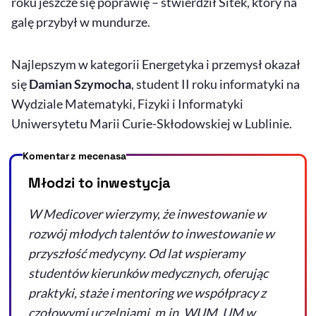
roku jeszcze się poprawię – stwierdził Sitek, który na
galę przybył w mundurze.
Najlepszym w kategorii Energetyka i przemysł okazał
się
Damian Szymocha
, student II roku informatyki na
Wydziale Matematyki, Fizyki i Informatyki
Uniwersytetu Marii Curie-Skłodowskiej w Lublinie.
Komentarz mecenasa
Młodzi to inwestycja
W Medicover wierzymy, że inwestowanie w
rozwój młodych talentów to inwestowanie w
przyszłość medycyny. Od lat wspieramy
studentów kierunków medycznych, oferując
praktyki, staże i mentoring we współpracy z
czołowymi uczelniami, m.in. WUM, UM w