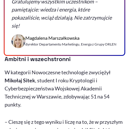
Gratulujemy wszystkim uczestnikom –
pamiętajcie: wiedza i energia, które
pokazaliście, wciąż działają. Nie zatrzymujcie
się!
Magdalena Marszałkowska
dyrektor Departamentu Marketingu, Energa z Grupy ORLEN
Ambitni i wszechstronni
W kategorii Nowoczesne technologie zwyciężył
Mikołaj Sitek
, student I roku Kryptologii i
Cyberbezpieczeństwa Wojskowej Akademii
Technicznej w Warszawie, zdobywając 51 na 54
punkty.
– Cieszę się z tego wyniku i liczę na to, że w przyszłym