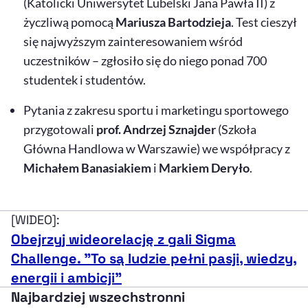
(Katolicki Uniwersytet Lubelski Jana Pawła II) z
życzliwą pomocą
Mariusza Bartodzieja
. Test cieszył
się najwyższym zainteresowaniem wśród
uczestników – zgłosiło się do niego ponad 700
studentek i studentów.
Pytania z zakresu sportu i marketingu sportowego
przygotowali
prof. Andrzej Sznajder
(Szkoła
Główna Handlowa w Warszawie) we współpracy z
Michałem Banasiakiem
i
Markiem Deryło
.
[WIDEO]:
Obejrzyj wideorelację z gali Sigma
Challenge. "To są ludzie pełni pasji, wiedzy,
energii i ambicji"
Najbardziej wszechstronni