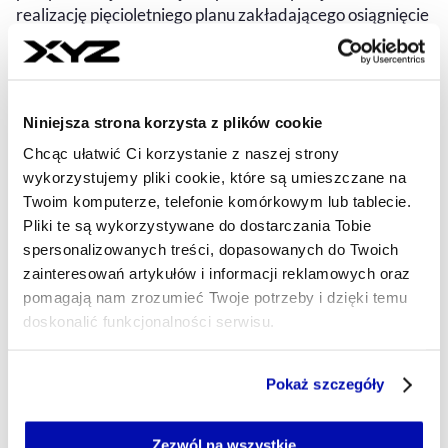
realizację pięcioletniego planu zakładającego osiągnięcie
w 2030 roku przychodów na poziomie 25 mld złotych
przy rentowności EBITDA rzędu 20 proc.
CEZARY SZCZEPAŃSKI
- AUTOR ARTYKUŁU - PROFIL
Niniejsza strona korzysta z plików cookie
08.08.2025, 13:11
Chcąc ułatwić Ci korzystanie z naszej strony
wykorzystujemy pliki cookie, które są umieszczane na
Twoim komputerze, telefonie komórkowym lub tablecie.
Pliki te są wykorzystywane do dostarczania Tobie
spersonalizowanych treści, dopasowanych do Twoich
zainteresowań artykułów i informacji reklamowych oraz
pomagają nam zrozumieć Twoje potrzeby i dzięki temu
doskonalić funkcjonalności serwisu.
Część z plików jest niezbędna do prawidłowego działania
Pokaż szczegóły
serwisu i jego funkcjonalności.
Jeżeli nie wyrażasz zgody na zapisywanie plików cookie,
możesz łatwo zarządzać swoimi uprawnieniami, np. we
Zezwól na wszystkie