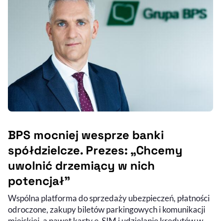
BPS mocniej wesprze banki
spółdzielcze. Prezes: „Chcemy
uwolnić drzemiący w nich
potencjał”
Wspólna platforma do sprzedaży ubezpieczeń, płatności
odroczone, zakupy biletów parkingowych i komunikacji
miejskiej, a nawet karty e-SIM i udzielanie kredytów w