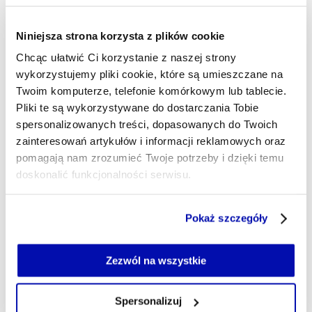
Niniejsza strona korzysta z plików cookie
Chcąc ułatwić Ci korzystanie z naszej strony
Prezes BOŚ: „Wspólnie z bankami
wykorzystujemy pliki cookie, które są umieszczane na
Twoim komputerze, telefonie komórkowym lub tablecie.
spółdzielczymi uczestniczymy w
Pliki te są wykorzystywane do dostarczania Tobie
finansowaniu na 1 mld zł”
spersonalizowanych treści, dopasowanych do Twoich
zainteresowań artykułów i informacji reklamowych oraz
Prezes Banku Ochrony Środowiska Bartosz Kublik
pomagają nam zrozumieć Twoje potrzeby i dzięki temu
postawił na budowanie konsorcjów kredytowych z
bankami spółdzielczymi i ma w tym zakresie pierwsze
doskonalić funkcjonalności serwisu.
sukcesy. Pracuje też nad ofertą dla profesjonalistów, m.in.
prawników i lekarzy oraz sprzedaje zewnętrznym
Część z plików jest niezbędna do prawidłowego działania
Pokaż szczegóły
podmiotom niespłacane kredyty. W rozmowie z XYZ
serwisu i jego funkcjonalności.
przekonuje, że bank zawiera kilkukrotnie więcej ugód
Jeżeli nie wyrażasz zgody na zapisywanie plików cookie,
frankowych niż w tym samym czasie rok temu.
możesz łatwo zarządzać swoimi uprawnieniami, np. we
Zezwól na wszystkie
własnej przeglądarce internetowej lub po wybraniu opcji
PIOTR SOBOLEWSKI
- AUTOR ARTYKUŁU - PROFIL
Zarządzaj cookie.
Spersonalizuj
04.06.2025, 15:51