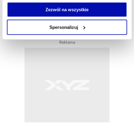
Jeżeli nie wyrażasz zgody na zapisywanie plików cookie,
możesz łatwo zarządzać swoimi uprawnieniami, np. we
Zezwól na wszystkie
własnej przeglądarce internetowej lub po wybraniu opcji
Zarządzaj cookie.
Spersonalizuj
Szczegółowe informacje na ten temat znajdziesz w
naszej
Polityce Prywatności
.