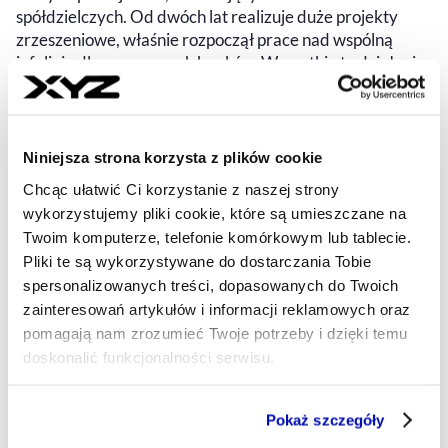
spółdzielczych. Od dwóch lat realizuje duże projekty
zrzeszeniowe, właśnie rozpoczął prace nad wspólną
infolinią dla zrzeszonych banków. Wszystkie te działania
mają pozwolić bankom skupić się na rozwoju biznesu,
zamiast na czasochłonnych i kosztownych projektach,
które mogłyby być scentralizowane.
Niniejsza strona korzysta z plików cookie
PIOTR SOBOLEWSKI
- AUTOR ARTYKUŁU - PROFIL
Chcąc ułatwić Ci korzystanie z naszej strony
26.08.2025, 05:15
wykorzystujemy pliki cookie, które są umieszczane na
Twoim komputerze, telefonie komórkowym lub tablecie.
Pliki te są wykorzystywane do dostarczania Tobie
spersonalizowanych treści, dopasowanych do Twoich
zainteresowań artykułów i informacji reklamowych oraz
pomagają nam zrozumieć Twoje potrzeby i dzięki temu
doskonalić funkcjonalności serwisu.
Część z plików jest niezbędna do prawidłowego działania
Pokaż szczegóły
serwisu i jego funkcjonalności.