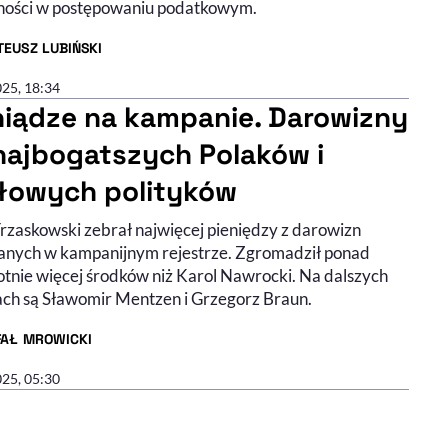
ności w postępowaniu podatkowym.
EUSZ LUBIŃSKI
R ARTYKUŁU - PROFIL
025, 18:34
niądze na kampanie. Darowizny
najbogatszych Polaków i
łowych polityków
Trzaskowski zebrał najwięcej pieniędzy z darowizn
nych w kampanijnym rejestrze. Zgromadził ponad
tnie więcej środków niż Karol Nawrocki. Na dalszych
ach są Sławomir Mentzen i Grzegorz Braun.
FAŁ MROWICKI
R ARTYKUŁU - PROFIL
025, 05:30