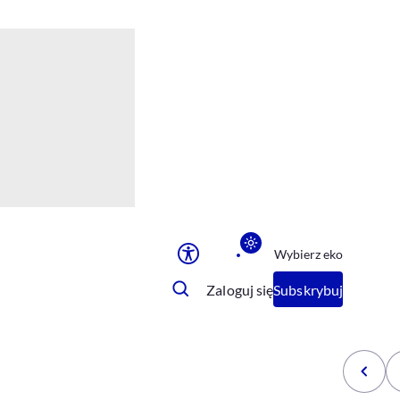
Ułatwienia dostępu
Rozmiar tekstu
Rozmiar tekstu
Rozmiar tekstu
Rozmiar tekstu
Normalny
Duży
Bardzo duży
Opcje wyświetlania
Wybierz eko
Podkreślenie linków
Zatrzymanie animacji
Zaloguj się
Subskrybuj
Odcienie szarości
Ułatwienie czytania