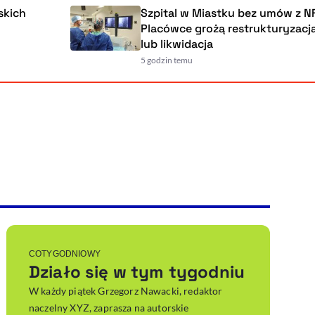
h
Szpital w Miastku bez umów z NFZ.
Placówce grożą restrukturyzacja, u
lub likwidacja
5 godzin temu
Powiększenie kursora
Resetuj opcje
Ułatwienia dostępności wspierają:
, otwiera się w nowym ok
Sprawdź, jak i dlaczego zwiększamy dostępność
, otwiera się w nowym oknie
Zgłoś problem
Deklaracja dostępności
, otwiera się w nowy