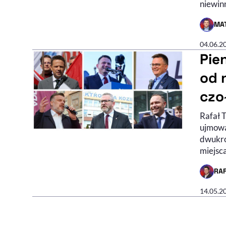
niewin
MAT
- AUTO
04.06.2
Pie
od 
czo
Rafał 
ujmowa
dwukro
miejsc
RA
- AUTO
14.05.2