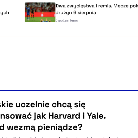
Dwa zwycięstwa i remis. Mecze polskic
drużyn 6 sierpnia
5 godzin temu
skie uczelnie chcą się
ansować jak Harvard i Yale.
d wezmą pieniądze?