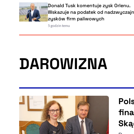
Donald Tusk komentuje zysk Orlenu.
Wskazuje na podatek od nadzwyczajnych
zysków firm paliwowych
5 godzin temu
DAROWIZNA
Pol
fin
Ską