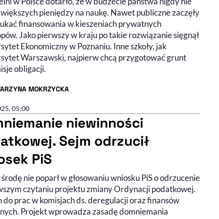
lni w Polsce dotarło, że w budżecie państwa nigdy nie
 większych pieniędzy na naukę. Nawet publiczne zaczęły
zukać finansowania w kieszeniach prywatnych
opów. Jako pierwszy w kraju po takie rozwiązanie sięgnął
sytet Ekonomiczny w Poznaniu. Inne szkoły, jak
sytet Warszawski, najpierw chcą przygotować grunt
sje obligacji.
TARZYNA MOKRZYCKA
R ARTYKUŁU - PROFIL
025, 05:00
niemanie niewinności
atkowej. Sejm odrzucił
osek PiS
 środę nie poparł w głosowaniu wniosku PiS o odrzucenie
wszym czytaniu projektu zmiany Ordynacji podatkowej.
n do prac w komisjach ds. deregulacji oraz finansów
znych. Projekt wprowadza zasadę domniemania