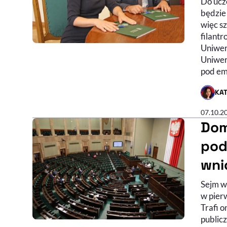
Do ucze
będzie
więc s
filantr
Uniwer
Uniwer
pod emi
KA
- AUTO
07.10.2
Dom
pod
wni
Sejm w
w pier
Trafi o
public