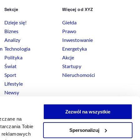
Sekcje
Więcej od XYZ
Dzieje się!
Giełda
Biznes
Prawo
Analizy
Inwestowanie
rm
Technologia
Energetyka
Polityka
Akcje
Świat
Startupy
Sport
Nieruchomości
Lifestyle
Newsy
Zezwól na wszystkie
szczane na
tarczania Tobie
Spersonalizuj
okies
ji reklamowych
x
Linkedin
Facebook
Instagram
Youtube