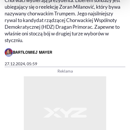
Chorwaci wybierają prezydenta. Liderem sondaży jest
ubiegający się o reelekcję Zoran Milanović, który bywa
nazywany chorwackim Trumpem. Jego najsilniejszy
rywal to kandydat rządzącej Chorwackiej Wspólnoty
Demokratycznej (HDZ) Dragan Primorac. Zapewne to
właśnie oni stoczą bój w drugiej turze wyborów w
styczniu.
BARTŁOMIEJ MAYER
- AUTOR ARTYKUŁU - PROFIL
27.12.2024, 05:59