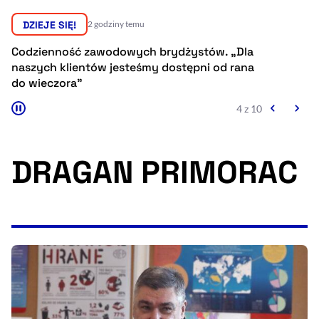
Resetuj opcje
DZIEJE SIĘ!
2 godziny temu
Ułatwienia dostępności wspierają:
Codzienność zawodowych brydżystów. „Dla
Br
naszych klientów jesteśmy dostępni od rana
dl
do wieczora”
4 z 10
DRAGAN PRIMORAC
, otwiera się w nowym 
Sprawdź, jak i dlaczego zwiększamy dostępność
, otwiera się w nowym oknie
Zgłoś problem
Deklaracja dostępności
, otwiera się w no