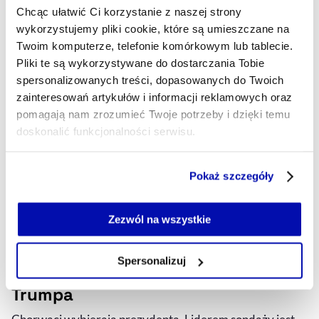
Chcąc ułatwić Ci korzystanie z naszej strony
wykorzystujemy pliki cookie, które są umieszczane na
Twoim komputerze, telefonie komórkowym lub tablecie.
Pliki te są wykorzystywane do dostarczania Tobie
spersonalizowanych treści, dopasowanych do Twoich
zainteresowań artykułów i informacji reklamowych oraz
pomagają nam zrozumieć Twoje potrzeby i dzięki temu
doskonalić funkcjonalności serwisu.
Część z plików jest niezbędna do prawidłowego działania
Pokaż szczegóły
serwisu i jego funkcjonalności.
Jeżeli nie wyrażasz zgody na zapisywanie plików cookie,
możesz łatwo zarządzać swoimi uprawnieniami, np. we
Zezwól na wszystkie
własnej przeglądarce internetowej lub po wybraniu opcji
Wybory prezydenckie w Chorwacji.
Zarządzaj cookie.
Spersonalizuj
Liderem sondaży lokalny wariant
Szczegółowe informacje na ten temat znajdziesz w
Trumpa
naszej
Polityce Prywatności
.