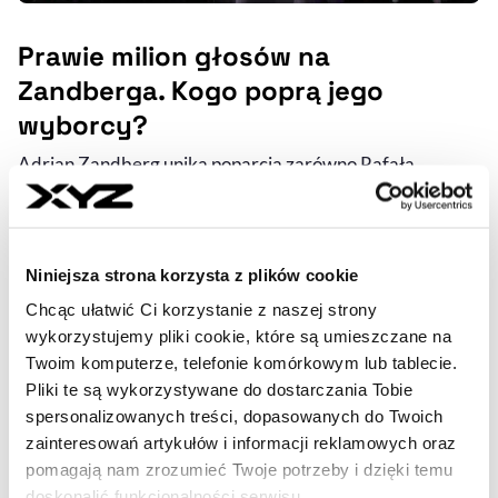
Prawie milion głosów na
Zandberga. Kogo poprą jego
wyborcy?
Adrian Zandberg unika poparcia zarówno Rafała
Trzaskowskiego, jak i Karola Nawrockiego. Czym mogą
kierować się jego wyborcy, podejmując decyzję 1
czerwca? Sam Zandberg rozbudził zainteresowanie
swoją partią. Po pierwszej turze ok. 4,5 tys. osób zgłosiło
Niniejsza strona korzysta z plików cookie
się, by do niej wstąpić.
Chcąc ułatwić Ci korzystanie z naszej strony
wykorzystujemy pliki cookie, które są umieszczane na
RAFAŁ MROWICKI
- AUTOR ARTYKUŁU - PROFIL
Twoim komputerze, telefonie komórkowym lub tablecie.
23.05.2025, 04:45
Pliki te są wykorzystywane do dostarczania Tobie
spersonalizowanych treści, dopasowanych do Twoich
zainteresowań artykułów i informacji reklamowych oraz
pomagają nam zrozumieć Twoje potrzeby i dzięki temu
doskonalić funkcjonalności serwisu.