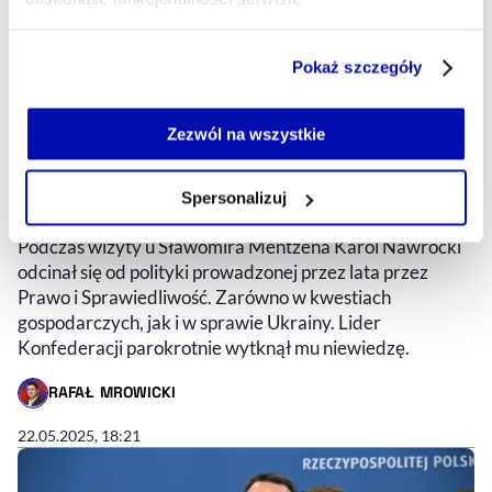
Część z plików jest niezbędna do prawidłowego działania
Pokaż szczegóły
serwisu i jego funkcjonalności.
Jeżeli nie wyrażasz zgody na zapisywanie plików cookie,
możesz łatwo zarządzać swoimi uprawnieniami, np. we
Zezwól na wszystkie
własnej przeglądarce internetowej lub po wybraniu opcji
Nawrocki u Mentzena. Odcinał się
Zarządzaj cookie.
Spersonalizuj
od PiS. Były potknięcia
Szczegółowe informacje na ten temat znajdziesz w
Podczas wizyty u Sławomira Mentzena Karol Nawrocki
naszej
Polityce Prywatności
.
odcinał się od polityki prowadzonej przez lata przez
Prawo i Sprawiedliwość. Zarówno w kwestiach
gospodarczych, jak i w sprawie Ukrainy. Lider
Konfederacji parokrotnie wytknął mu niewiedzę.
RAFAŁ MROWICKI
- AUTOR ARTYKUŁU - PROFIL
22.05.2025, 18:21