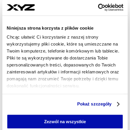
budowy kolejnego lotniska.
EMILIA DEREWIENKO
- AUTOR ARTYKUŁU - PROFIL
04.08.2025, 05:45
Niniejsza strona korzysta z plików cookie
Chcąc ułatwić Ci korzystanie z naszej strony
wykorzystujemy pliki cookie, które są umieszczane na
Twoim komputerze, telefonie komórkowym lub tablecie.
Pliki te są wykorzystywane do dostarczania Tobie
spersonalizowanych treści, dopasowanych do Twoich
zainteresowań artykułów i informacji reklamowych oraz
pomagają nam zrozumieć Twoje potrzeby i dzięki temu
doskonalić funkcjonalności serwisu.
Część z plików jest niezbędna do prawidłowego działania
Pokaż szczegóły
serwisu i jego funkcjonalności.
Jeżeli nie wyrażasz zgody na zapisywanie plików cookie,
możesz łatwo zarządzać swoimi uprawnieniami, np. we
Zezwól na wszystkie
własnej przeglądarce internetowej lub po wybraniu opcji