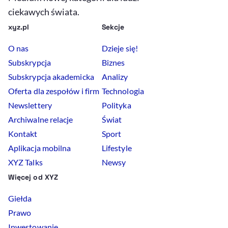
ciekawych świata.
xyz.pl
Sekcje
O nas
Dzieje się!
Subskrypcja
Biznes
Subskrypcja akademicka
Analizy
Oferta dla zespołów i firm
Technologia
Newslettery
Polityka
Archiwalne relacje
Świat
Kontakt
Sport
Aplikacja mobilna
Lifestyle
XYZ Talks
Newsy
Więcej od XYZ
Giełda
Prawo
Inwestowanie