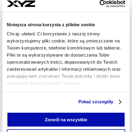
BARTŁOMIEJ NAJTKOWSKI
- AUTOR ARTYKUŁU - PROFIL
26.08.2025, 05:00
Niniejsza strona korzysta z plików cookie
Chcąc ułatwić Ci korzystanie z naszej strony
wykorzystujemy pliki cookie, które są umieszczane na
Twoim komputerze, telefonie komórkowym lub tablecie.
Pliki te są wykorzystywane do dostarczania Tobie
spersonalizowanych treści, dopasowanych do Twoich
zainteresowań artykułów i informacji reklamowych oraz
pomagają nam zrozumieć Twoje potrzeby i dzięki temu
doskonalić funkcjonalności serwisu.
Część z plików jest niezbędna do prawidłowego działania
Pokaż szczegóły
serwisu i jego funkcjonalności.
Jeżeli nie wyrażasz zgody na zapisywanie plików cookie,
możesz łatwo zarządzać swoimi uprawnieniami, np. we
Zezwól na wszystkie
własnej przeglądarce internetowej lub po wybraniu opcji