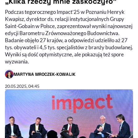
„Kilka rzeczy mnie zaskoczyło”
Podczas tegorocznego Impact’25 w Poznaniu Henryk
Kwapisz, dyrektor ds. relacji instytucjonalnych Grupy
Saint-Gobain w Polsce, zaprezentował wyniki najnowszej
edycji Barometru Zrównoważonego Budownictwa.
Badanie objęło 27 krajów, a odpowiedzi udzieliło aż 27
tys. obywateli i 4,5 tys. specjalistów z branży budowlanej.
Wyniki są dość optymistyczne, ale pokazują też spore
wyzwania.
MARTYNA MROCZEK-KOWALIK
- AUTOR ARTYKUŁU - PROFIL
20.05.2025, 04:45