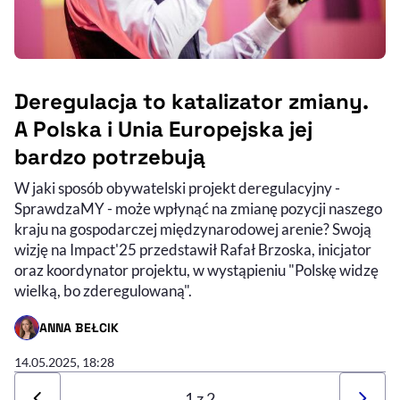
Deregulacja to katalizator zmiany.
A Polska i Unia Europejska jej
bardzo potrzebują
W jaki sposób obywatelski projekt deregulacyjny -
SprawdzaMY - może wpłynąć na zmianę pozycji naszego
kraju na gospodarczej międzynarodowej arenie? Swoją
wizję na Impact'25 przedstawił Rafał Brzoska, inicjator
oraz koordynator projektu, w wystąpieniu "Polskę widzę
wielką, bo zderegulowaną".
ANNA BEŁCIK
- AUTOR ARTYKUŁU - PROFIL
14.05.2025, 18:28
1 z 2