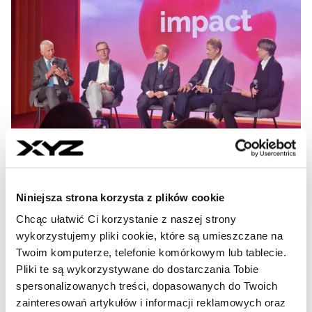
Współpraca z partnerem
Zielona rewolucja oczami
Niniejsza strona korzysta z plików cookie
francuskich firm w Polsce.
Chcąc ułatwić Ci korzystanie z naszej strony
„Czekamy na przepisy o klasach
wykorzystujemy pliki cookie, które są umieszczane na
energetycznych budynków”
Twoim komputerze, telefonie komórkowym lub tablecie.
Pliki te są wykorzystywane do dostarczania Tobie
Innowacje to dziś jeden z najważniejszych tematów,
spersonalizowanych treści, dopasowanych do Twoich
szczególnie dla Europy. Nie inaczej było podczas
zainteresowań artykułów i informacji reklamowych oraz
kongresu Impact’25 w Poznaniu, gdzie słowo to