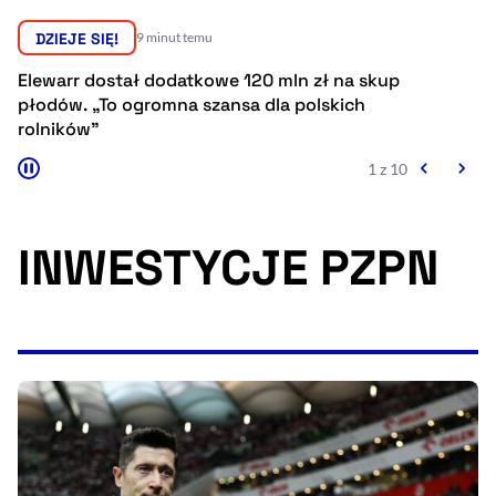
Resetuj opcje
DZIEJE SIĘ!
9 minut temu
Ułatwienia dostępności wspierają:
Elewarr dostał dodatkowe 120 mln zł na skup
Po
płodów. „To ogromna szansa dla polskich
po
rolników”
1 z 10
INWESTYCJE PZPN
, otwiera się w nowym 
Sprawdź, jak i dlaczego zwiększamy dostępność
, otwiera się w nowym oknie
Zgłoś problem
Deklaracja dostępności
, otwiera się w no