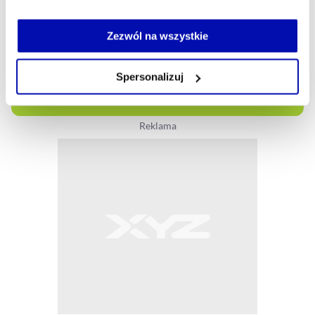
Jeżeli nie wyrażasz zgody na zapisywanie plików cookie,
możesz łatwo zarządzać swoimi uprawnieniami, np. we
Zezwól na wszystkie
własnej przeglądarce internetowej lub po wybraniu opcji
Zarządzaj cookie.
Spersonalizuj
Szczegółowe informacje na ten temat znajdziesz w
naszej
Polityce Prywatności
.