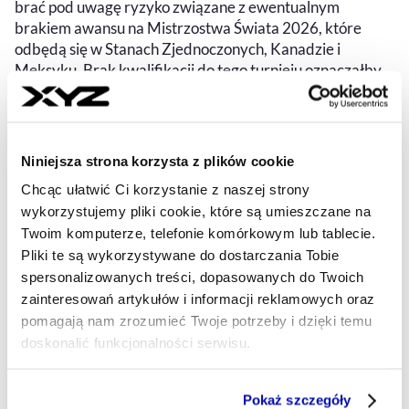
brać pod uwagę ryzyko związane z ewentualnym
brakiem awansu na Mistrzostwa Świata 2026, które
odbędą się w Stanach Zjednoczonych, Kanadzie i
Meksyku. Brak kwalifikacji do tego turnieju oznaczałby
dla federacji nie tylko straty wizerunkowe, ale także
poważne konsekwencje finansowe, związane m.in. z
utratą przychodów z tytułu premii FIFA oraz
sponsoringu.
Niniejsza strona korzysta z plików cookie
Chcąc ułatwić Ci korzystanie z naszej strony
JAKUB SZLENDAK
- AUTOR ARTYKUŁU - PROFIL
wykorzystujemy pliki cookie, które są umieszczane na
18.07.2025, 04:30
Twoim komputerze, telefonie komórkowym lub tablecie.
Pliki te są wykorzystywane do dostarczania Tobie
spersonalizowanych treści, dopasowanych do Twoich
zainteresowań artykułów i informacji reklamowych oraz
pomagają nam zrozumieć Twoje potrzeby i dzięki temu
doskonalić funkcjonalności serwisu.
Część z plików jest niezbędna do prawidłowego działania
Pokaż szczegóły
serwisu i jego funkcjonalności.