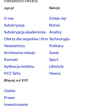
ciekawych świata.
xyz.pl
Sekcje
O nas
Dzieje się!
Subskrypcja
Biznes
Subskrypcja akademicka
Analizy
Oferta dla zespołów i firm
Technologia
Newslettery
Polityka
Archiwalne relacje
Świat
Kontakt
Sport
Aplikacja mobilna
Lifestyle
XYZ Talks
Newsy
Więcej od XYZ
Giełda
Prawo
Inwestowanie