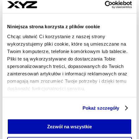
MICHAŁ BANASIAK
- AUTOR ARTYKUŁU - PROFIL
22.08.2025, 12:44
Niniejsza strona korzysta z plików cookie
Chcąc ułatwić Ci korzystanie z naszej strony
wykorzystujemy pliki cookie, które są umieszczane na
Twoim komputerze, telefonie komórkowym lub tablecie.
Pliki te są wykorzystywane do dostarczania Tobie
spersonalizowanych treści, dopasowanych do Twoich
zainteresowań artykułów i informacji reklamowych oraz
pomagają nam zrozumieć Twoje potrzeby i dzięki temu
doskonalić funkcjonalności serwisu.
Część z plików jest niezbędna do prawidłowego działania
Pokaż szczegóły
serwisu i jego funkcjonalności.
Jeżeli nie wyrażasz zgody na zapisywanie plików cookie,
możesz łatwo zarządzać swoimi uprawnieniami, np. we
Zezwól na wszystkie
własnej przeglądarce internetowej lub po wybraniu opcji