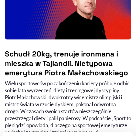
Schudł 20kg, trenuje ironmana i
mieszka w Tajlandii. Nietypowa
emerytura Piotra Małachowskiego
Wielu sportowców po zakończeniu kariery próbuje odbić
Audycja do słuchania (podcast)
Nagranie wideo
sobie lata wyrzeczeń, diety i treningowej dyscypliny.
Piotr Małachowski, dwukrotny wicemistrz olimpijski i
mistrz świata w rzucie dyskiem, pokonał odwrotną
drogę. W czasach swoich startów nieszczególnie
przestrzegał diety i palił papierosy. W podcaście „Sport to
pieniądz” opowiada, dlaczego na sportowej emeryturze
wyjechał za granicę i zmienił swoje nawyki.