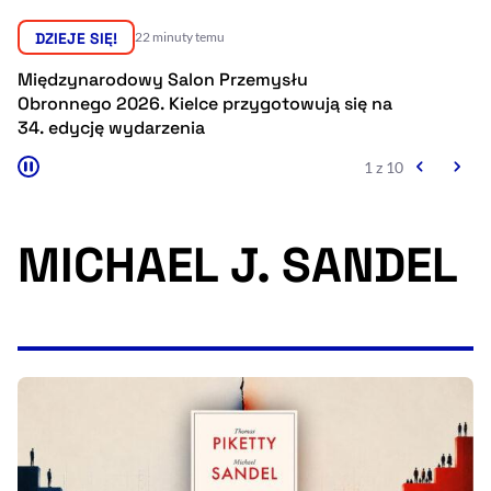
Resetuj opcje
DZIEJE SIĘ!
22 minuty temu
Ułatwienia dostępności wspierają:
Międzynarodowy Salon Przemysłu
D
Obronnego 2026. Kielce przygotowują się na
n
34. edycję wydarzenia
p
1 z 10
MICHAEL J. SANDEL
, otwiera się w nowym 
Sprawdź, jak i dlaczego zwiększamy dostępność
, otwiera się w nowym oknie
Zgłoś problem
Deklaracja dostępności
, otwiera się w no