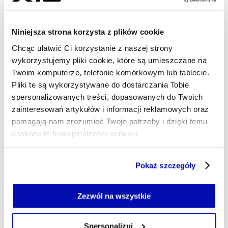
17.05.2026, 05:00
Niniejsza strona korzysta z plików cookie
Chcąc ułatwić Ci korzystanie z naszej strony
wykorzystujemy pliki cookie, które są umieszczane na
Twoim komputerze, telefonie komórkowym lub tablecie.
Pliki te są wykorzystywane do dostarczania Tobie
spersonalizowanych treści, dopasowanych do Twoich
zainteresowań artykułów i informacji reklamowych oraz
pomagają nam zrozumieć Twoje potrzeby i dzięki temu
doskonalić funkcjonalności serwisu.
Część z plików jest niezbędna do prawidłowego działania
Pokaż szczegóły
serwisu i jego funkcjonalności.
Jeżeli nie wyrażasz zgody na zapisywanie plików cookie,
możesz łatwo zarządzać swoimi uprawnieniami, np. we
Zezwól na wszystkie
własnej przeglądarce internetowej lub po wybraniu opcji
Zarządzaj cookie.
Spersonalizuj