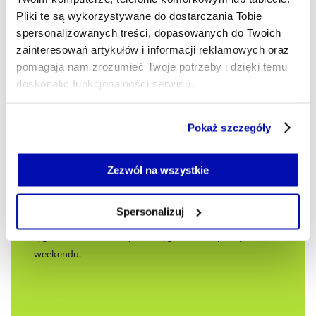
Pliki te są wykorzystywane do dostarczania Tobie
"Mówiłem, że chcę opuścić resort już kilka tygodni temu.
spersonalizowanych treści, dopasowanych do Twoich
Teraz jest na to dobry moment" – ogłosił podczas
zainteresowań artykułów i informacji reklamowych oraz
konferencji prasowej Michał Kołodziejczak, wiceminister
pomagają nam zrozumieć Twoje potrzeby i dzięki temu
rolnictwa i poseł KO.
doskonalić funkcjonalności serwisu.
MARTYNA MACIUCH
- AUTOR ARTYKUŁU - PROFIL
Część z plików jest niezbędna do prawidłowego działania
Pokaż szczegóły
18.06.2025, 10:09
serwisu i jego funkcjonalności.
Jeżeli nie wyrażasz zgody na zapisywanie plików cookie,
możesz łatwo zarządzać swoimi uprawnieniami, np. we
Zezwól na wszystkie
własnej przeglądarce internetowej lub po wybraniu opcji
Zarządzaj cookie.
Spersonalizuj
Szczegółowe informacje na ten temat znajdziesz w
naszej
Polityce Prywatności
.