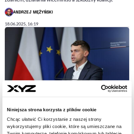
ANDRZEJ MĘŻYŃSKI
- AUTOR ARTYKUŁU - PROFIL
18.06.2025, 16:19
Niniejsza strona korzysta z plików cookie
Chcąc ułatwić Ci korzystanie z naszej strony
Wiceminister rolnictwa Michał
wykorzystujemy pliki cookie, które są umieszczane na
Kołodziejczak odchodzi z rządu
Twoim komputerze, telefonie komórkowym lub tablecie.