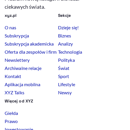
ciekawych świata.
xyz.pl
Sekcje
O nas
Dzieje się!
Subskrypcja
Biznes
Subskrypcja akademicka
Analizy
Oferta dla zespołów i firm
Technologia
Newslettery
Polityka
Archiwalne relacje
Świat
Kontakt
Sport
Aplikacja mobilna
Lifestyle
XYZ Talks
Newsy
Więcej od XYZ
Giełda
Prawo
Inwestowanie