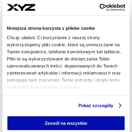
przeciwlotnicza?
ŁUKASZ MAZIEWSKI
- AUTOR ARTYKUŁU - PROFIL
10.09.2025, 08:38
Niniejsza strona korzysta z plików cookie
Chcąc ułatwić Ci korzystanie z naszej strony
wykorzystujemy pliki cookie, które są umieszczane na
Twoim komputerze, telefonie komórkowym lub tablecie.
Pliki te są wykorzystywane do dostarczania Tobie
spersonalizowanych treści, dopasowanych do Twoich
zainteresowań artykułów i informacji reklamowych oraz
pomagają nam zrozumieć Twoje potrzeby i dzięki temu
doskonalić funkcjonalności serwisu.
Część z plików jest niezbędna do prawidłowego działania
Pokaż szczegóły
serwisu i jego funkcjonalności.
Jeżeli nie wyrażasz zgody na zapisywanie plików cookie,
możesz łatwo zarządzać swoimi uprawnieniami, np. we
Zezwól na wszystkie
własnej przeglądarce internetowej lub po wybraniu opcji