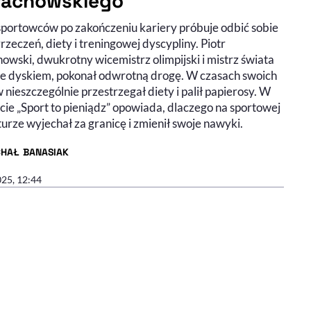
achowskiego
sportowców po zakończeniu kariery próbuje odbić sobie
a do słuchania (podcast)
ie wideo
rzeczeń, diety i treningowej dyscypliny. Piotr
owski, dwukrotny wicemistrz olimpijski i mistrz świata
ie dyskiem, pokonał odwrotną drogę. W czasach swoich
 nieszczególnie przestrzegał diety i palił papierosy. W
cie „Sport to pieniądz” opowiada, dlaczego na sportowej
urze wyjechał za granicę i zmienił swoje nawyki.
CHAŁ BANASIAK
R ARTYKUŁU - PROFIL
025, 12:44