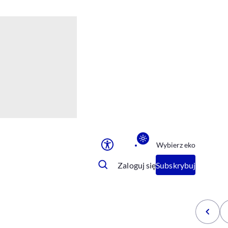
Ułatwienia dostępu
Rozmiar tekstu
Rozmiar tekstu
Rozmiar tekstu
Rozmiar tekstu
Normalny
Duży
Bardzo duży
Opcje wyświetlania
Wybierz eko
Podkreślenie linków
Zatrzymanie animacji
Zaloguj się
Subskrybuj
Odcienie szarości
Ułatwienie czytania