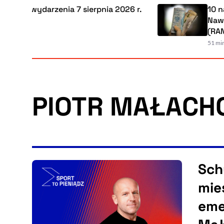
jsze wydarzenia 7 sierpnia 2026 r.
10 najl
Nawet 6
(RANKI
51 minut t
PIOTR MAŁACH
45:11
CZAS TRWANIA
Sch
mie
eme