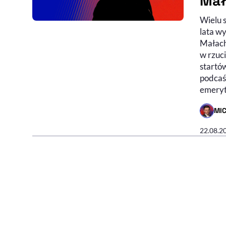
Mał
Wielu 
Audycj
Nagran
lata wy
Małach
w rzuc
startów
podcaś
emeryt
MI
- AUTO
22.08.2