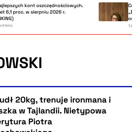
epszych kont oszczędnościowych.
Codz
,1 proc. w sierpniu 2026 r.
„Dla
NG)
od r
emu
1 godz
OWSKI
udł 20kg, trenuje ironmana i
szka w Tajlandii. Nietypowa
rytura Piotra