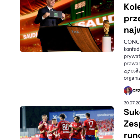
Kol
prz
naj
CONCAC
konfed
prywat
prawam
zgłosi
organi
CE
- AUTO
30.07.2
Suk
Zes
rund