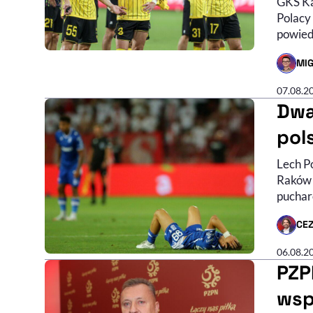
GKS Ka
Polacy
powied
MIG
- AUTO
07.08.2
Dwa
pol
Lech Po
Raków 
pucharó
CE
- AUTO
06.08.2
PZP
wsp