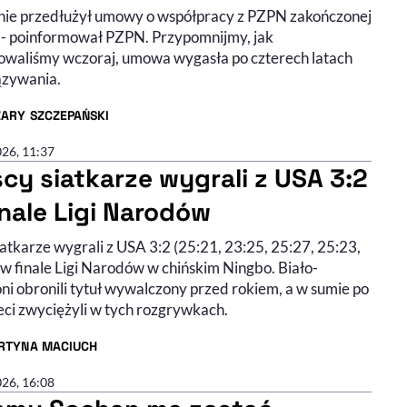
 nie przedłużył umowy o współpracy z PZPN zakończonej
u - poinformował PZPN. Przypomnijmy, jak
owaliśmy wczoraj, umowa wygasła po czterech latach
zywania.
ZARY SZCZEPAŃSKI
R ARTYKUŁU - PROFIL
026, 11:37
scy siatkarze wygrali z USA 3:2
inale Ligi Narodów
iatkarze wygrali z USA 3:2 (25:21, 23:25, 25:27, 25:23,
 w finale Ligi Narodów w chińskim Ningbo. Biało-
ni obronili tytuł wywalczony przed rokiem, a w sumie po
eci zwyciężyli w tych rozgrywkach.
RTYNA MACIUCH
R ARTYKUŁU - PROFIL
026, 16:08