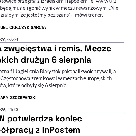
towice przegrał z izraelskim Hapoelem Tel Awiw 0:2.
 będą musieli gonić wynik w meczu rewanżowym. „Nie
ziałbym, że jesteśmy bez szans” – mówi trener.
UEL CIOŁCZYK GARCIA
R ARTYKUŁU - PROFIL
026, 07:04
 zwycięstwa i remis. Mecze
skich drużyn 6 sierpnia
znań i Jagiellonia Białystok pokonali swoich rywali, a
Częstochowa zremisował w meczach europejskich
w, które odbyły się 6 sierpnia.
ZARY SZCZEPAŃSKI
R ARTYKUŁU - PROFIL
026, 21:33
N potwierdza koniec
ółpracy z InPostem