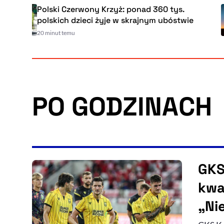
Polski Czerwony Krzyż: ponad 360 tys.
polskich dzieci żyje w skrajnym ubóstwie
20 minut temu
PO GODZINACH
GKS
kwal
„Ni