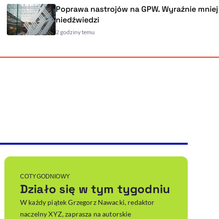
Poprawa nastrojów na GPW. Wyraźnie mniej
niedźwiedzi
2 godziny temu
Powiększenie kursora
Resetuj opcje
Ułatwienia dostępności wspierają:
, otwiera się w nowym ok
Sprawdź, jak i dlaczego zwiększamy dostępność
, otwiera się w nowym oknie
Zgłoś problem
Deklaracja dostępności
, otwiera się w nowy