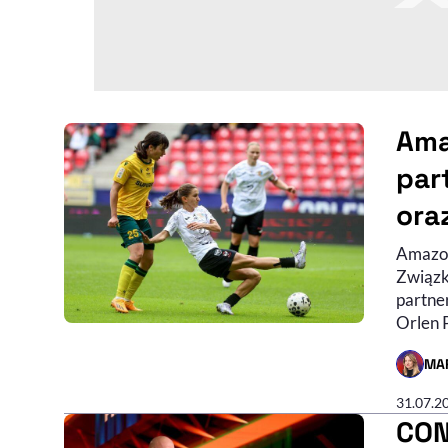
Ama
par
ora
Amazon.
Związk
partne
Orlen 
MA
- AUTO
31.07.2
CON