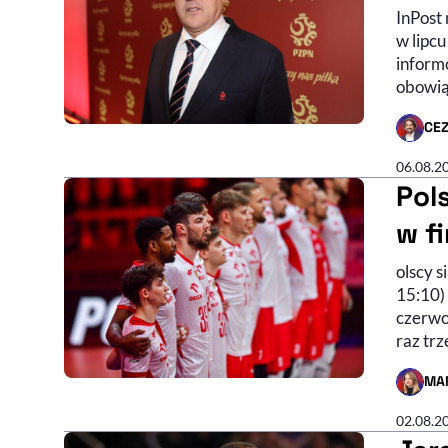
InPost
w lipc
inform
obowią
CE
- AUTO
06.08.2
Pol
w f
olscy s
15:10)
czerwo
raz trz
MA
- AUTO
02.08.2