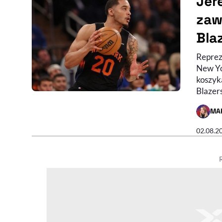
Jer
zaw
Bla
Reprez
New Yo
koszyk
Blazers
MA
- AUTO
02.08.2