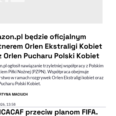
zon.pl będzie oficjalnym
tnerem Orlen Ekstraligi Kobiet
z Orlen Pucharu Polski Kobiet
pl ogłosił nawiązanie trzyletniej współpracy z Polskim
iem Piłki Nożnej (PZPN). Współpraca obejmuje
rstwo w ramach rozgrywek Orlen Ekstraligi kobiet oraz
Pucharu Polski Kobiet.
RTYNA MACIUCH
R ARTYKUŁU - PROFIL
026, 13:58
CACAF przeciw planom FIFA.