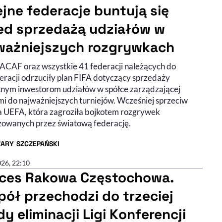
ejne federacje buntują się
ed sprzedażą udziałów w
ważniejszych rozgrywkach
AF oraz wszystkie 41 federacji należących do
eracji odrzuciły plan FIFA dotyczący sprzedaży
nym inwestorom udziałów w spółce zarządzającej
i do najważniejszych turniejów. Wcześniej sprzeciw
ła UEFA, która zagroziła bojkotem rozgrywek
zowanych przez światową federację.
ZARY SZCZEPAŃSKI
R ARTYKUŁU - PROFIL
026, 22:10
ces Rakowa Częstochowa.
pół przechodzi do trzeciej
y eliminacji Ligi Konferencji