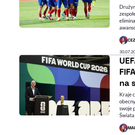
Drużyn
zespoł
elimina
awanso
CE
- AUTO
30.07.2
UEF
FIF
na 
Kraje 
obecny
swoje 
Świata
MA
- AUTO