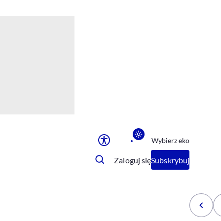
Ułatwienia dostępu
Rozmiar tekstu
Rozmiar tekstu
Rozmiar tekstu
Rozmiar tekstu
Normalny
Duży
Bardzo duży
Opcje wyświetlania
Wybierz eko
Podkreślenie linków
Zatrzymanie animacji
Zaloguj się
Subskrybuj
Odcienie szarości
Ułatwienie czytania