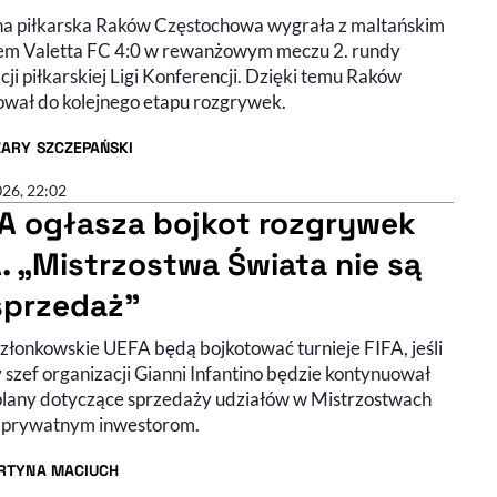
a piłkarska Raków Częstochowa wygrała z maltańskim
em Valetta FC 4:0 w rewanżowym meczu 2. rundy
cji piłkarskiej Ligi Konferencji. Dzięki temu Raków
wał do kolejnego etapu rozgrywek.
ZARY SZCZEPAŃSKI
R ARTYKUŁU - PROFIL
026, 22:02
A ogłasza bojkot rozgrywek
A. „Mistrzostwa Świata nie są
sprzedaż"
członkowskie UEFA będą bojkotować turnieje FIFA, jeśli
 szef organizacji Gianni Infantino będzie kontynuował
plany dotyczące sprzedaży udziałów w Mistrzostwach
 prywatnym inwestorom.
RTYNA MACIUCH
R ARTYKUŁU - PROFIL