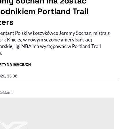
emy Sochan ma zostać
odnikiem Portland Trail
zers
entant Polski w koszykówce Jeremy Sochan, mistrz z
rk Knicks, w nowym sezonie amerykańskiej
arskiej ligi NBA ma występować w Portland Trail
.
RTYNA MACIUCH
R ARTYKUŁU - PROFIL
026, 13:08