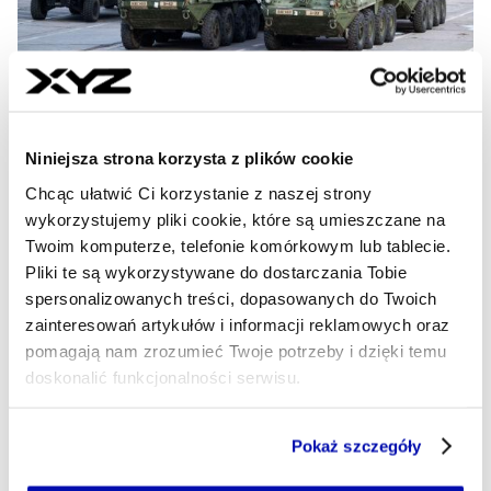
„Gdyńkong” wiecznie żywy.
Niniejsza strona korzysta z plików cookie
Chińczycy trzymają się mocno i nie
Chcąc ułatwić Ci korzystanie z naszej strony
puszczają
wykorzystujemy pliki cookie, które są umieszczane na
Twoim komputerze, telefonie komórkowym lub tablecie.
27 lipca dobiegł końca termin wyłączności negocjacyjnej
Pliki te są wykorzystywane do dostarczania Tobie
między amerykańskim funduszem BlackRock a włosko-
spersonalizowanych treści, dopasowanych do Twoich
szwajcarskim armatorem MSC, a CK Hutchison.
zainteresowań artykułów i informacji reklamowych oraz
Dotyczył on sprzedaży tym podmiotom, 80 proc. akcji
pomagają nam zrozumieć Twoje potrzeby i dzięki temu
pozachińskiego biznesu Hutchison Ports. W tym dwa
doskonalić funkcjonalności serwisu.
najsłynniejsze terminale w Panamie. Transakcja miała
objąć również terminal w Gdyni.
Część z plików jest niezbędna do prawidłowego działania
Pokaż szczegóły
ŁUKASZ MAZIEWSKI
serwisu i jego funkcjonalności.
- AUTOR ARTYKUŁU - PROFIL
Jeżeli nie wyrażasz zgody na zapisywanie plików cookie,