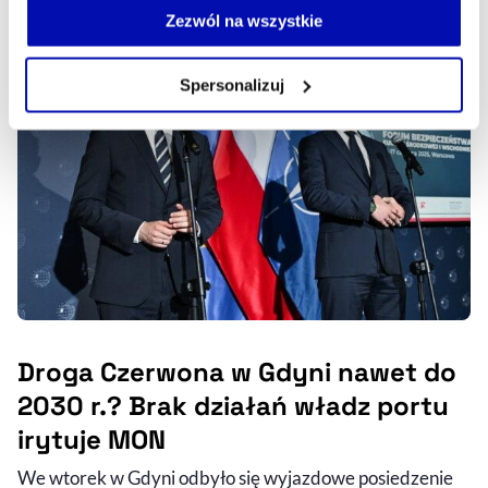
30.07.2025, 05:45
możesz łatwo zarządzać swoimi uprawnieniami, np. we
Zezwól na wszystkie
własnej przeglądarce internetowej lub po wybraniu opcji
Zarządzaj cookie.
Spersonalizuj
Szczegółowe informacje na ten temat znajdziesz w
naszej
Polityce Prywatności
.
Droga Czerwona w Gdyni nawet do
2030 r.? Brak działań władz portu
irytuje MON
We wtorek w Gdyni odbyło się wyjazdowe posiedzenie