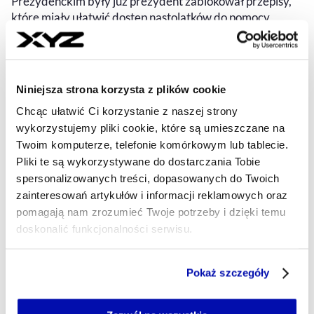
Prezydenckim były już prezydent zablokował przepisy,
które miały ułatwić dostęp nastolatków do pomocy
psychologicznej. Autorzy projektu alarmują o rosnącej
skali problemów najmłodszych Polaków.
RAFAŁ MROWICKI
- AUTOR ARTYKUŁU - PROFIL
Niniejsza strona korzysta z plików cookie
13.08.2025, 04:45
Chcąc ułatwić Ci korzystanie z naszej strony
wykorzystujemy pliki cookie, które są umieszczane na
Twoim komputerze, telefonie komórkowym lub tablecie.
Pliki te są wykorzystywane do dostarczania Tobie
spersonalizowanych treści, dopasowanych do Twoich
zainteresowań artykułów i informacji reklamowych oraz
pomagają nam zrozumieć Twoje potrzeby i dzięki temu
doskonalić funkcjonalności serwisu.
Część z plików jest niezbędna do prawidłowego działania
Pokaż szczegóły
serwisu i jego funkcjonalności.
Jeżeli nie wyrażasz zgody na zapisywanie plików cookie,
możesz łatwo zarządzać swoimi uprawnieniami, np. we