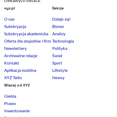
ciekawych świata.
xyz.pl
Sekcje
O nas
Dzieje się!
Subskrypcja
Biznes
Subskrypcja akademicka
Analizy
Oferta dla zespołów i firm
Technologia
Newslettery
Polityka
Archiwalne relacje
Świat
Kontakt
Sport
Aplikacja mobilna
Lifestyle
XYZ Talks
Newsy
Więcej od XYZ
Giełda
Prawo
Inwestowanie