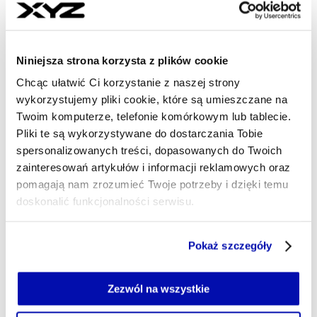
CEZARY SZCZEPAŃSKI
- AUTOR ARTYKUŁU - PROFIL
08.08.2025, 13:11
Niniejsza strona korzysta z plików cookie
Chcąc ułatwić Ci korzystanie z naszej strony
wykorzystujemy pliki cookie, które są umieszczane na
Twoim komputerze, telefonie komórkowym lub tablecie.
Pliki te są wykorzystywane do dostarczania Tobie
spersonalizowanych treści, dopasowanych do Twoich
zainteresowań artykułów i informacji reklamowych oraz
pomagają nam zrozumieć Twoje potrzeby i dzięki temu
doskonalić funkcjonalności serwisu.
Część z plików jest niezbędna do prawidłowego działania
Pokaż szczegóły
serwisu i jego funkcjonalności.
Jeżeli nie wyrażasz zgody na zapisywanie plików cookie,
możesz łatwo zarządzać swoimi uprawnieniami, np. we
Zezwól na wszystkie
własnej przeglądarce internetowej lub po wybraniu opcji