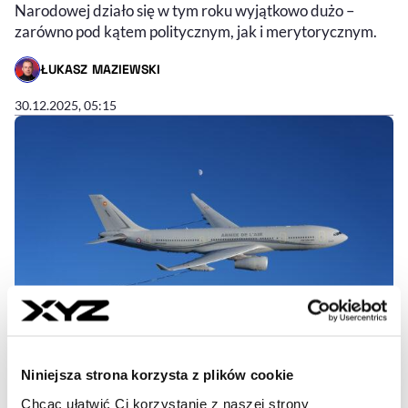
Narodowej działo się w tym roku wyjątkowo dużo –
zarówno pod kątem politycznym, jak i merytorycznym.
ŁUKASZ MAZIEWSKI
- AUTOR ARTYKUŁU - PROFIL
30.12.2025, 05:15
Niniejsza strona korzysta z plików cookie
Chcąc ułatwić Ci korzystanie z naszej strony