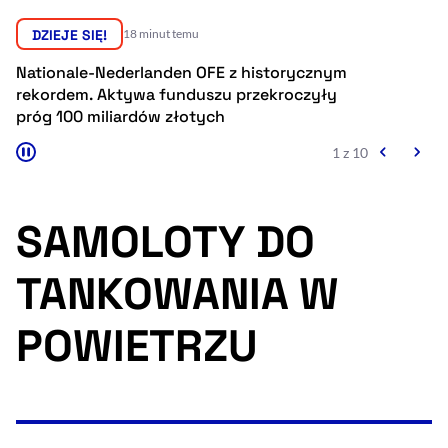
Resetuj opcje
DZIEJE SIĘ!
18 minut temu
Ułatwienia dostępności wspierają:
Nationale-Nederlanden OFE z historycznym
Eb
rekordem. Aktywa funduszu przekroczyły
hi
próg 100 miliardów złotych
1 z 10
SAMOLOTY DO
TANKOWANIA W
, otwiera się w nowym 
Sprawdź, jak i dlaczego zwiększamy dostępność
POWIETRZU
, otwiera się w nowym oknie
Zgłoś problem
Deklaracja dostępności
, otwiera się w no