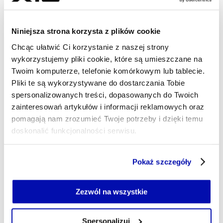
23.05.2026, 05:45
Niniejsza strona korzysta z plików cookie
Chcąc ułatwić Ci korzystanie z naszej strony
wykorzystujemy pliki cookie, które są umieszczane na
Twoim komputerze, telefonie komórkowym lub tablecie.
Pliki te są wykorzystywane do dostarczania Tobie
spersonalizowanych treści, dopasowanych do Twoich
zainteresowań artykułów i informacji reklamowych oraz
pomagają nam zrozumieć Twoje potrzeby i dzięki temu
doskonalić funkcjonalności serwisu.
Część z plików jest niezbędna do prawidłowego działania
Pokaż szczegóły
serwisu i jego funkcjonalności.
Jeżeli nie wyrażasz zgody na zapisywanie plików cookie,
możesz łatwo zarządzać swoimi uprawnieniami, np. we
Zezwól na wszystkie
własnej przeglądarce internetowej lub po wybraniu opcji
Zarządzaj cookie.
Spersonalizuj