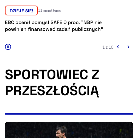
Resetuj opcje
DZIEJE SIĘ!
11 minut temu
Ułatwienia dostępności wspierają:
EBC ocenił pomysł SAFE 0 proc. "NBP nie
K
powinien finansować zadań publicznych"
TF
1 z 10
SPORTOWIEC Z
PRZESZŁOŚCIĄ
, otwiera się w nowym 
Sprawdź, jak i dlaczego zwiększamy dostępność
, otwiera się w nowym oknie
Zgłoś problem
Deklaracja dostępności
, otwiera się w no