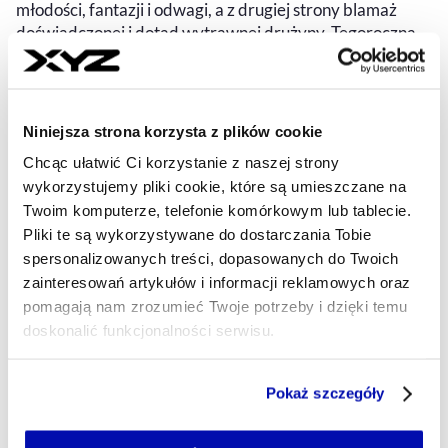
młodości, fantazji i odwagi, a z drugiej strony blamaż
doświadczonej i dotąd wytrawnej drużyny. Tegoroczna
edycja Champions League miała niezwykły, ludzki
wymiar. Warto ją podsumować.
BARTŁOMIEJ NAJTKOWSKI
- AUTOR ARTYKUŁU - PROFIL
Niniejsza strona korzysta z plików cookie
04.06.2025, 05:30
Chcąc ułatwić Ci korzystanie z naszej strony
wykorzystujemy pliki cookie, które są umieszczane na
Twoim komputerze, telefonie komórkowym lub tablecie.
Pliki te są wykorzystywane do dostarczania Tobie
spersonalizowanych treści, dopasowanych do Twoich
zainteresowań artykułów i informacji reklamowych oraz
pomagają nam zrozumieć Twoje potrzeby i dzięki temu
doskonalić funkcjonalności serwisu.
Część z plików jest niezbędna do prawidłowego działania
Pokaż szczegóły
serwisu i jego funkcjonalności.
Jeżeli nie wyrażasz zgody na zapisywanie plików cookie,