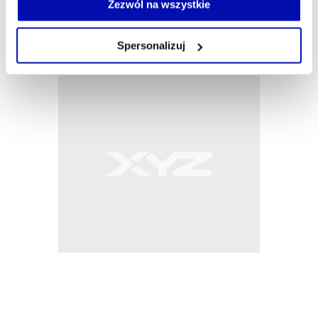
możesz łatwo zarządzać swoimi uprawnieniami, np. we
Zezwól na wszystkie
własnej przeglądarce internetowej lub po wybraniu opcji
Zarządzaj cookie.
Spersonalizuj
Szczegółowe informacje na ten temat znajdziesz w
naszej
Polityce Prywatności
.