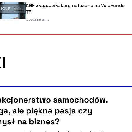
KNF złagodziła kary nałożone na VeloFunds
TFI
1 godzinę temu
I
ekcjonerstwo samochodów.
ga, ale piękna pasja czy
ysł na biznes?