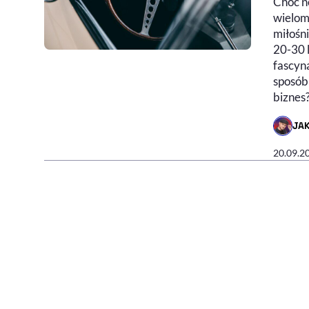
Choć n
wielom
miłośn
20-30 l
fascyna
sposób
biznes
JA
- AUTO
20.09.2