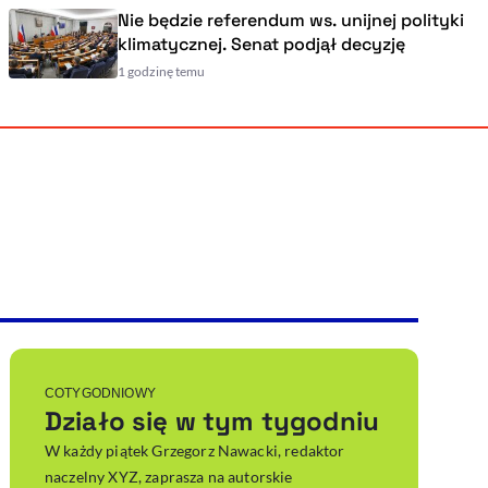
Nie będzie referendum ws. unijnej polityki
klimatycznej. Senat podjął decyzję
1 godzinę temu
Powiększenie kursora
Resetuj opcje
Ułatwienia dostępności wspierają:
, otwiera się w nowym ok
Sprawdź, jak i dlaczego zwiększamy dostępność
, otwiera się w nowym oknie
Zgłoś problem
Deklaracja dostępności
, otwiera się w nowy