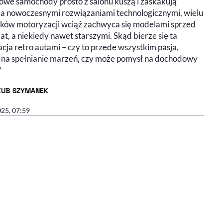
owe samochody prosto z salonu kuszą i zaskakują
a nowoczesnymi rozwiązaniami technologicznymi, wielu
ików motoryzacji wciąż zachwyca się modelami sprzed
at, a niekiedy nawet starszymi. Skąd bierze się ta
cja retro autami – czy to przede wszystkim pasja,
 na spełnianie marzeń, czy może pomysł na dochodowy
?
KUB SZYMANEK
R ARTYKUŁU - PROFIL
025, 07:59