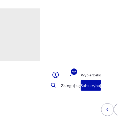
Ułatwienia dostępu
Rozmiar tekstu
Rozmiar tekstu
Rozmiar tekstu
Rozmiar tekstu
Normalny
Duży
Bardzo duży
Opcje wyświetlania
Wybierz eko
Podkreślenie linków
Zatrzymanie animacji
Zaloguj się
Subskrybuj
Odcienie szarości
Ułatwienie czytania