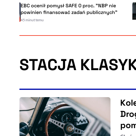
EBC ocenił pomysł SAFE 0 proc. "NBP nie
powinien finansować zadań publicznych"
45 minut temu
STACJA KLASYK
Kol
Dro
pom