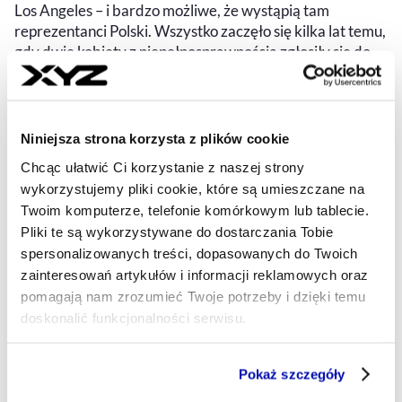
Los Angeles – i bardzo możliwe, że wystąpią tam
reprezentanci Polski. Wszystko zaczęło się kilka lat temu,
gdy dwie kobiety z niepełnosprawnością zgłosiły się do
Stowarzyszenia Skocznia, dodając niepewnie: „Na pewno
nas nie przyjmiecie”. Usłyszały błyskawicznie: „Ależ
oczywiście, że przyjmiemy!”
Niniejsza strona korzysta z plików cookie
MAREK DERYŁO
- AUTOR ARTYKUŁU - PROFIL
Chcąc ułatwić Ci korzystanie z naszej strony
22.06.2025, 06:15
wykorzystujemy pliki cookie, które są umieszczane na
Twoim komputerze, telefonie komórkowym lub tablecie.
Pliki te są wykorzystywane do dostarczania Tobie
spersonalizowanych treści, dopasowanych do Twoich
zainteresowań artykułów i informacji reklamowych oraz
pomagają nam zrozumieć Twoje potrzeby i dzięki temu
doskonalić funkcjonalności serwisu.
Część z plików jest niezbędna do prawidłowego działania
Pokaż szczegóły
serwisu i jego funkcjonalności.