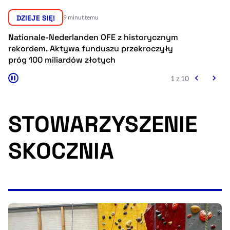
Resetuj opcje
DZIEJE SIĘ!
9 minut temu
Ułatwienia dostępności wspierają:
Nationale-Nederlanden OFE z historycznym
Eb
rekordem. Aktywa funduszu przekroczyły
hi
próg 100 miliardów złotych
1 z 10
STOWARZYSZENIE
SKOCZNIA
, otwiera się w nowym 
Sprawdź, jak i dlaczego zwiększamy dostępność
, otwiera się w nowym oknie
Zgłoś problem
Deklaracja dostępności
, otwiera się w no