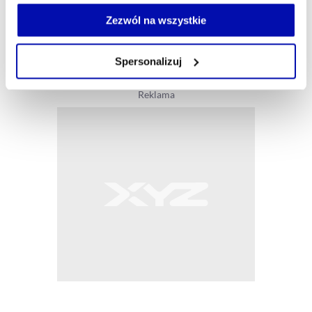
Jeżeli nie wyrażasz zgody na zapisywanie plików cookie,
możesz łatwo zarządzać swoimi uprawnieniami, np. we
Zezwól na wszystkie
własnej przeglądarce internetowej lub po wybraniu opcji
Zarządzaj cookie.
Spersonalizuj
Szczegółowe informacje na ten temat znajdziesz w
naszej
Polityce Prywatności
.