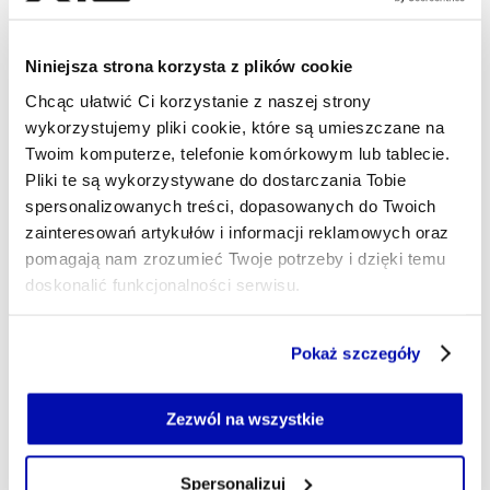
11.08.2025, 06:57
Niniejsza strona korzysta z plików cookie
Chcąc ułatwić Ci korzystanie z naszej strony
wykorzystujemy pliki cookie, które są umieszczane na
Twoim komputerze, telefonie komórkowym lub tablecie.
Pliki te są wykorzystywane do dostarczania Tobie
spersonalizowanych treści, dopasowanych do Twoich
zainteresowań artykułów i informacji reklamowych oraz
pomagają nam zrozumieć Twoje potrzeby i dzięki temu
doskonalić funkcjonalności serwisu.
Część z plików jest niezbędna do prawidłowego działania
Pokaż szczegóły
serwisu i jego funkcjonalności.
Jeżeli nie wyrażasz zgody na zapisywanie plików cookie,
możesz łatwo zarządzać swoimi uprawnieniami, np. we
Zezwól na wszystkie
własnej przeglądarce internetowej lub po wybraniu opcji
Zarządzaj cookie.
Spersonalizuj