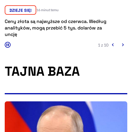
Resetuj opcje
DZIEJE SIĘ!
16 minut temu
Ułatwienia dostępności wspierają:
Ceny złota są najwyższe od czerwca. Według
In
analityków, mogą przebić 5 tys. dolarów za
po
uncję
1 z 10
TAJNA BAZA
, otwiera się w nowym 
Sprawdź, jak i dlaczego zwiększamy dostępność
, otwiera się w nowym oknie
Zgłoś problem
Deklaracja dostępności
, otwiera się w no