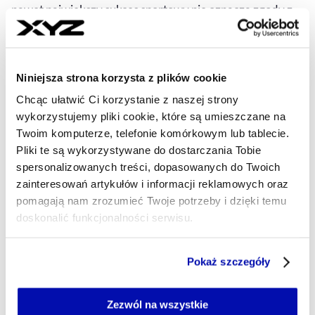
nawet największy sukces sportowy nie oznacza zgody z
narodowym establishmentem.
BARTŁOMIEJ NAJTKOWSKI
- AUTOR ARTYKUŁU - PROFIL
Niniejsza strona korzysta z plików cookie
09.05.2025, 04:00
Chcąc ułatwić Ci korzystanie z naszej strony
wykorzystujemy pliki cookie, które są umieszczane na
Twoim komputerze, telefonie komórkowym lub tablecie.
Pliki te są wykorzystywane do dostarczania Tobie
spersonalizowanych treści, dopasowanych do Twoich
zainteresowań artykułów i informacji reklamowych oraz
pomagają nam zrozumieć Twoje potrzeby i dzięki temu
doskonalić funkcjonalności serwisu.
Część z plików jest niezbędna do prawidłowego działania
Pokaż szczegóły
serwisu i jego funkcjonalności.
Jeżeli nie wyrażasz zgody na zapisywanie plików cookie,
możesz łatwo zarządzać swoimi uprawnieniami, np. we
Zezwól na wszystkie