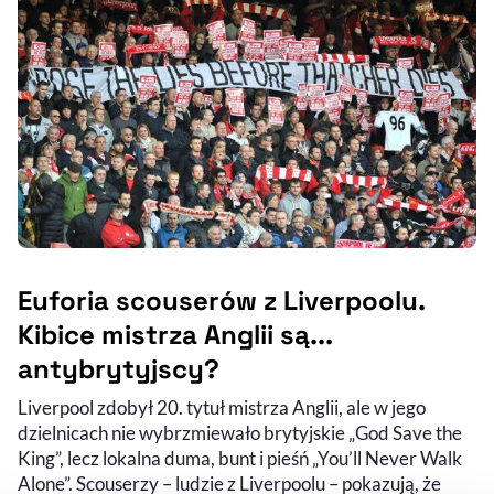
Euforia scouserów z Liverpoolu.
Kibice mistrza Anglii są...
antybrytyjscy?
Liverpool zdobył 20. tytuł mistrza Anglii, ale w jego
dzielnicach nie wybrzmiewało brytyjskie „God Save the
King”, lecz lokalna duma, bunt i pieśń „You’ll Never Walk
Alone”. Scouserzy – ludzie z Liverpoolu – pokazują, że