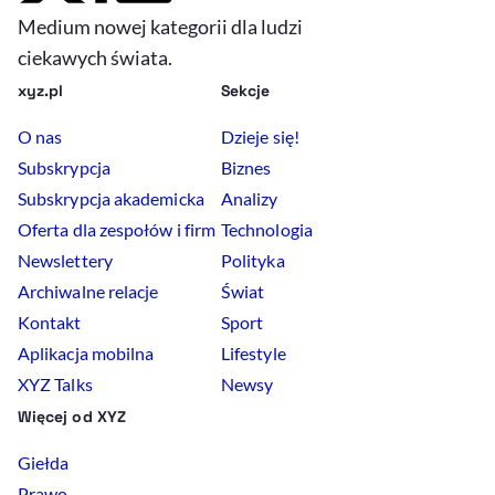
Medium nowej kategorii dla ludzi
ciekawych świata.
xyz.pl
Sekcje
O nas
Dzieje się!
Subskrypcja
Biznes
Subskrypcja akademicka
Analizy
Oferta dla zespołów i firm
Technologia
Newslettery
Polityka
Archiwalne relacje
Świat
Kontakt
Sport
Aplikacja mobilna
Lifestyle
XYZ Talks
Newsy
Więcej od XYZ
Giełda
Prawo