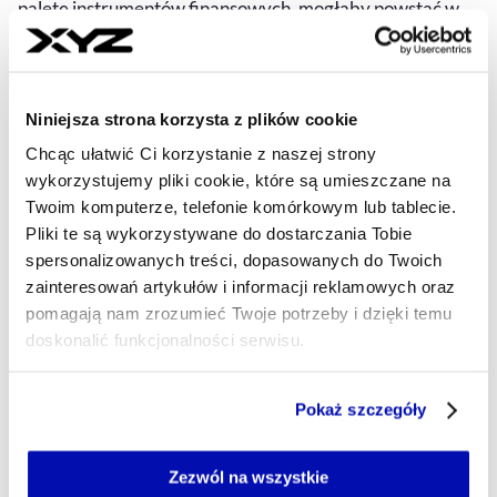
paletę instrumentów finansowych, mogłaby powstać w
ciągu dwóch, trzech lat.
BARTŁOMIEJ MAYER
- AUTOR ARTYKUŁU - PROFIL
Niniejsza strona korzysta z plików cookie
16.09.2025, 17:43
Chcąc ułatwić Ci korzystanie z naszej strony
wykorzystujemy pliki cookie, które są umieszczane na
Twoim komputerze, telefonie komórkowym lub tablecie.
Pliki te są wykorzystywane do dostarczania Tobie
spersonalizowanych treści, dopasowanych do Twoich
zainteresowań artykułów i informacji reklamowych oraz
pomagają nam zrozumieć Twoje potrzeby i dzięki temu
doskonalić funkcjonalności serwisu.
Część z plików jest niezbędna do prawidłowego działania
Pokaż szczegóły
serwisu i jego funkcjonalności.
Jeżeli nie wyrażasz zgody na zapisywanie plików cookie,
możesz łatwo zarządzać swoimi uprawnieniami, np. we
Zezwól na wszystkie