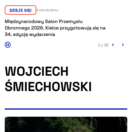
Resetuj opcje
DZIEJE SIĘ!
4 minuty temu
Ułatwienia dostępności wspierają:
Międzynarodowy Salon Przemysłu
D
Obronnego 2026. Kielce przygotowują się na
n
34. edycję wydarzenia
p
1 z 10
WOJCIECH
ŚMIECHOWSKI
, otwiera się w nowym 
Sprawdź, jak i dlaczego zwiększamy dostępność
, otwiera się w nowym oknie
Zgłoś problem
Deklaracja dostępności
, otwiera się w no