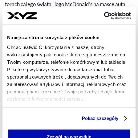
torach całego świata i logo McDonald’s na masce auta
pokazują, że motorsport to nie tylko pasja, ale i skuteczne
narzędzie budowania globalnej marki.
MAREK DERYŁO
- AUTOR ARTYKUŁU - PROFIL
Niniejsza strona korzysta z plików cookie
24.06.2025, 04:15
Chcąc ułatwić Ci korzystanie z naszej strony
wykorzystujemy pliki cookie, które są umieszczane na
Twoim komputerze, telefonie komórkowym lub tablecie.
Pliki te są wykorzystywane do dostarczania Tobie
spersonalizowanych treści, dopasowanych do Twoich
zainteresowań artykułów i informacji reklamowych oraz
pomagają nam zrozumieć Twoje potrzeby i dzięki temu
doskonalić funkcjonalności serwisu.
Część z plików jest niezbędna do prawidłowego działania
Pokaż szczegóły
serwisu i jego funkcjonalności.
Jeżeli nie wyrażasz zgody na zapisywanie plików cookie,
możesz łatwo zarządzać swoimi uprawnieniami, np. we
Zezwól na wszystkie