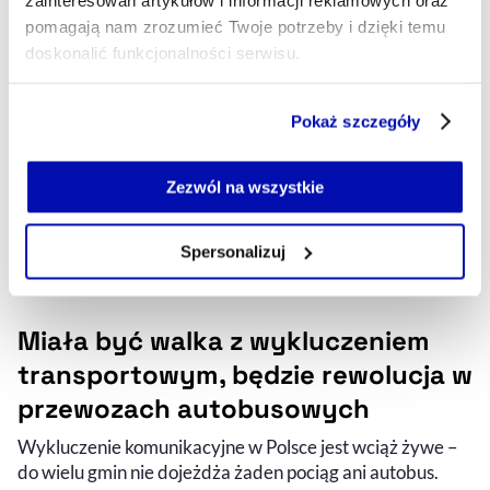
pomagają nam zrozumieć Twoje potrzeby i dzięki temu
doskonalić funkcjonalności serwisu.
Część z plików jest niezbędna do prawidłowego działania
Pokaż szczegóły
serwisu i jego funkcjonalności.
Jeżeli nie wyrażasz zgody na zapisywanie plików cookie,
możesz łatwo zarządzać swoimi uprawnieniami, np. we
Zezwól na wszystkie
własnej przeglądarce internetowej lub po wybraniu opcji
Zarządzaj cookie.
Spersonalizuj
Szczegółowe informacje na ten temat znajdziesz w
naszej
Polityce Prywatności
.
Miała być walka z wykluczeniem
transportowym, będzie rewolucja w
przewozach autobusowych
Wykluczenie komunikacyjne w Polsce jest wciąż żywe –
do wielu gmin nie dojeżdża żaden pociąg ani autobus.