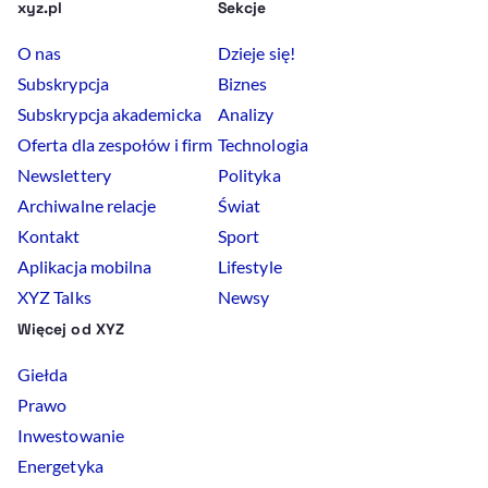
xyz.pl
Sekcje
O nas
Dzieje się!
Subskrypcja
Biznes
Subskrypcja akademicka
Analizy
Oferta dla zespołów i firm
Technologia
Newslettery
Polityka
Archiwalne relacje
Świat
Kontakt
Sport
Aplikacja mobilna
Lifestyle
XYZ Talks
Newsy
Więcej od XYZ
Giełda
Prawo
Inwestowanie
Energetyka