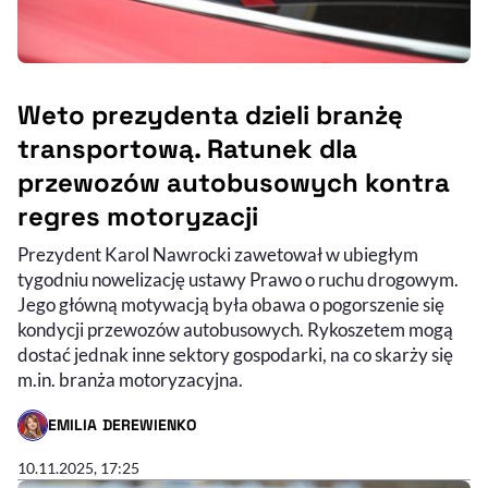
Weto prezydenta dzieli branżę
transportową. Ratunek dla
przewozów autobusowych kontra
regres motoryzacji
Prezydent Karol Nawrocki zawetował w ubiegłym
tygodniu nowelizację ustawy Prawo o ruchu drogowym.
Jego główną motywacją była obawa o pogorszenie się
kondycji przewozów autobusowych. Rykoszetem mogą
dostać jednak inne sektory gospodarki, na co skarży się
m.in. branża motoryzacyjna.
EMILIA DEREWIENKO
- AUTOR ARTYKUŁU - PROFIL
10.11.2025, 17:25