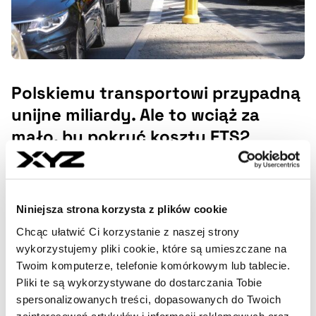
Polskiemu transportowi przypadną
unijne miliardy. Ale to wciąż za
mało, by pokryć koszty ETS2
Polska ma być największym beneficjentem Społecznego
Funduszu Klimatycznego wśród państw UE i otrzymać z
tego tytułu kilkanaście miliardów euro. Przygotowania
programu trwają, jednak eksperci wskazują, że to nie
Niniejsza strona korzysta z plików cookie
wyczerpuje potrzeb, związanych z niwelowaniem
Chcąc ułatwić Ci korzystanie z naszej strony
skutków ETS2.
wykorzystujemy pliki cookie, które są umieszczane na
Twoim komputerze, telefonie komórkowym lub tablecie.
EMILIA DEREWIENKO
- AUTOR ARTYKUŁU - PROFIL
Pliki te są wykorzystywane do dostarczania Tobie
spersonalizowanych treści, dopasowanych do Twoich
28.07.2025, 05:45
zainteresowań artykułów i informacji reklamowych oraz