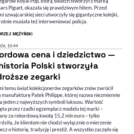
zegarów Royal Pop, którą Swatch stworzył z marką
rs Piguet, okazała się prawdziwym hitem. Przed
i szwajcarskiej sieci utworzyły się gigantyczne kolejki,
otnie musiała też interweniować policja.
DRZEJ MĘŻYŃSKI
R ARTYKUŁU - PROFIL
026, 10:44
ordowa cena i dziedzictwo —
 historia Polski stworzyła
droższe zegarki
dni temu świat kolekcjonerów zegarków znów zwrócił
a manufakturę Patek Philippe, której nazwa niezmiennie
a jeden z najwyższych symboli luksusu. Wartość
ięta przez rzadki egzemplarz modelu tej marki –
any za rekordową kwotę 15,2 mln euro – tylko
dziła, że klientom nie chodzi wyłącznie o mierzenie
lecz o historię, tradycję i prestiż. A wszystko zaczęło się