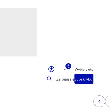
Ułatwienia dostępu
Rozmiar tekstu
Rozmiar tekstu
Rozmiar tekstu
Rozmiar tekstu
Normalny
Duży
Bardzo duży
Opcje wyświetlania
Wybierz eko
Podkreślenie linków
Zatrzymanie animacji
Zaloguj się
Subskrybuj
Odcienie szarości
Ułatwienie czytania