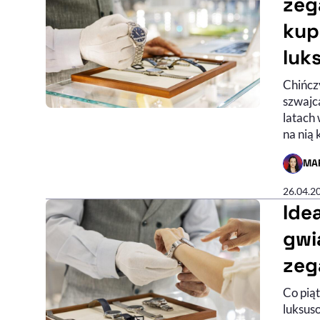
zeg
kup
luk
Chińcz
szwajca
latach 
na nią 
MA
- AUTO
26.04.2
Ide
gwi
zeg
Co pią
luksus