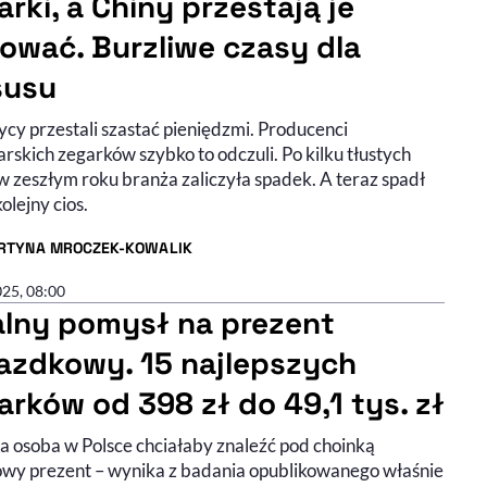
arki, a Chiny przestają je
ować. Burzliwe czasy dla
susu
ycy przestali szastać pieniędzmi. Producenci
rskich zegarków szybko to odczuli. Po kilku tłustych
w zeszłym roku branża zaliczyła spadek. A teraz spadł
kolejny cios.
RTYNA MROCZEK-KOWALIK
R ARTYKUŁU - PROFIL
025, 08:00
alny pomysł na prezent
azdkowy. 15 najlepszych
arków od 398 zł do 49,1 tys. zł
ta osoba w Polsce chciałaby znaleźć pod choinką
owy prezent – wynika z badania opublikowanego właśnie