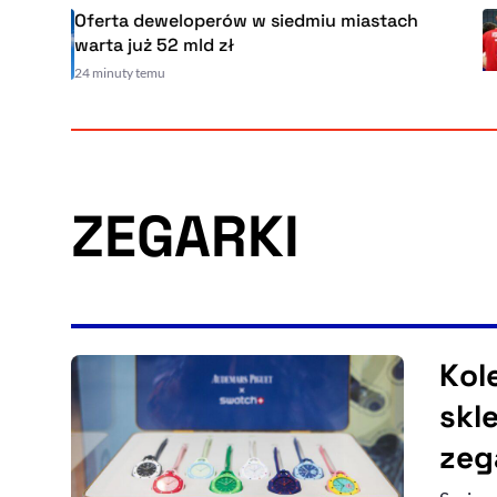
Oferta deweloperów w siedmiu miastach
warta już 52 mld zł
24 minuty temu
ZEGARKI
Kole
skl
zeg