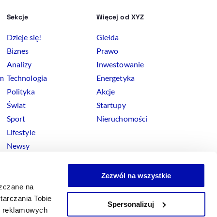
Sekcje
Więcej od XYZ
Dzieje się!
Giełda
Biznes
Prawo
Analizy
Inwestowanie
rm
Technologia
Energetyka
Polityka
Akcje
Świat
Startupy
Sport
Nieruchomości
Lifestyle
Newsy
Zezwól na wszystkie
szczane na
tarczania Tobie
Spersonalizuj
okies
ji reklamowych
x
Linkedin
Facebook
Instagram
Youtube