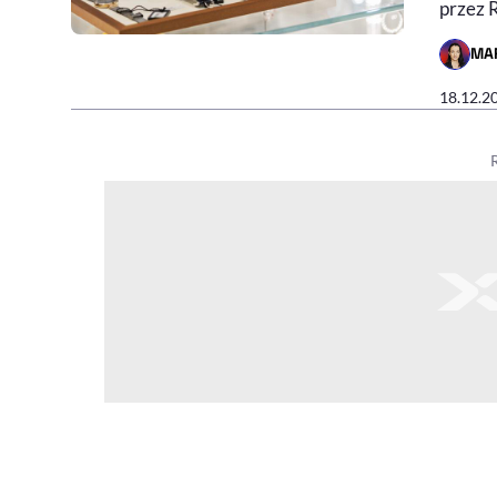
przez R
MA
- AUTO
18.12.2