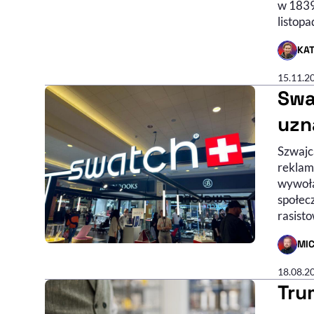
w 1839
listop
KA
- AUTO
15.11.2
Swa
uzn
Szwajc
reklamę
wywoła
społec
rasisto
MI
- AUTO
18.08.2
Tru