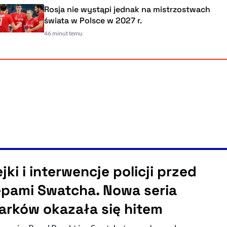
Rosja nie wystąpi jednak na mistrzostwach
świata w Polsce w 2027 r.
46 minut temu
jki i interwencje policji przed
epami Swatcha. Nowa seria
arków okazała się hitem