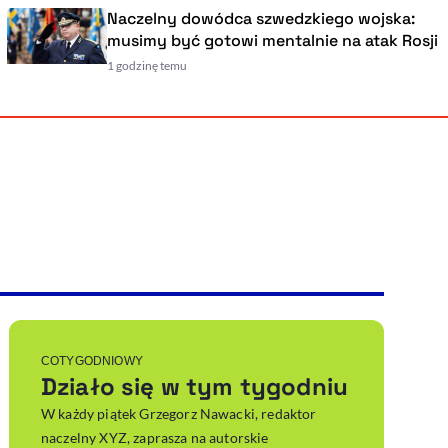
Naczelny dowódca szwedzkiego wojska:
musimy być gotowi mentalnie na atak Rosji
1 godzinę temu
Powiększenie kursora
Resetuj opcje
Ułatwienia dostępności wspierają:
, otwiera się w nowym ok
Sprawdź, jak i dlaczego zwiększamy dostępność
, otwiera się w nowym oknie
Zgłoś problem
Deklaracja dostępności
, otwiera się w nowy