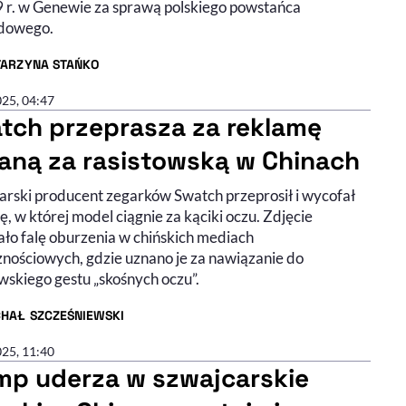
 r. w Genewie za sprawą polskiego powstańca
adowego.
TARZYNA STAŃKO
R ARTYKUŁU - PROFIL
025, 04:47
tch przeprasza za reklamę
aną za rasistowską w Chinach
arski producent zegarków Swatch przeprosił i wycofał
, w której model ciągnie za kąciki oczu. Zdjęcie
ło falę oburzenia w chińskich mediach
znościowych, gdzie uznano je za nawiązanie do
wskiego gestu „skośnych oczu”.
CHAŁ SZCZEŚNIEWSKI
R ARTYKUŁU - PROFIL
025, 11:40
mp uderza w szwajcarskie