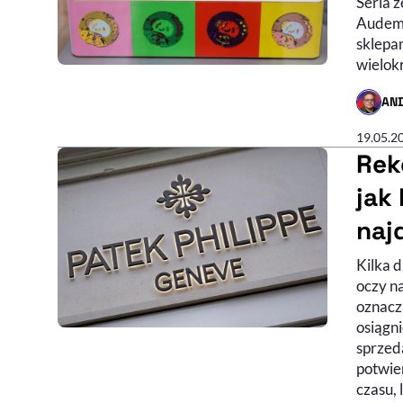
Seria 
Audema
sklepam
wielokr
AN
- AUTO
19.05.2
Rek
jak
naj
Kilka 
oczy n
oznacz
osiągn
sprzed
potwier
czasu, 