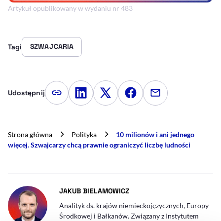
Artykuł opublikowany w wydaniu nr 483
SZWAJCARIA
Tagi
Udostępnij
Kopiuj link artykułu
Udostępnij na LinkedIn
Udostępnij na Twitterze
Udostępnij na Faceboo
Udostępnij przez
Strona główna
Polityka
10 milionów i ani jednego
więcej. Szwajcarzy chcą prawnie ograniczyć liczbę ludności
- AUTOR ARTYKUŁU - PROFI
JAKUB BIELAMOWICZ
Analityk ds. krajów niemieckojęzycznych, Europy
Środkowej i Bałkanów. Związany z Instytutem