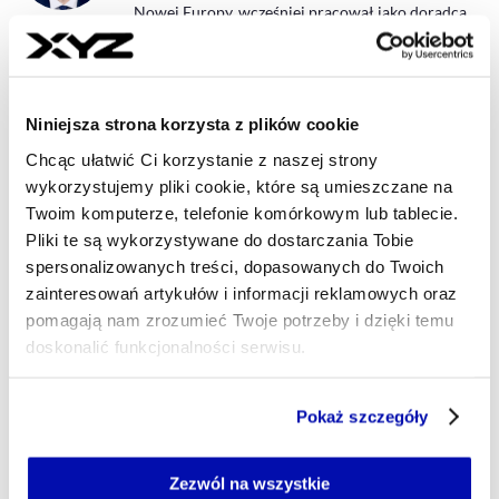
Nowej Europy, wcześniej pracował jako doradca
Ambasadora Szwajcarii w Polsce oraz w
Lufthansie. Studiował prawo na Uniwersytecie
Jagiellońskim i na Uniwersytecie Wiedeńskim oraz
handel zagraniczny na SGH. Stypendysta
Niniejsza strona korzysta z plików cookie
Pädagogischer Austauschdienst der
Kultusministerkonferenz i absolwent Akademii
Chcąc ułatwić Ci korzystanie z naszej strony
Politycznej Konrad-Adenauer-Stiftung. Odbył
wykorzystujemy pliki cookie, które są umieszczane na
staże dyplomatyczne (Przedstawicielstwo RP przy
Twoim komputerze, telefonie komórkowym lub tablecie.
ONZ w Wiedniu, Konsulat Generalny USA w
Pliki te są wykorzystywane do dostarczania Tobie
Krakowie) i parlamentarne (Parlament Europejski,
spersonalizowanych treści, dopasowanych do Twoich
Kongres USA). Pasjonat podróży (ponad 60
odwiedzonych krajów) i nauki języków obcych
zainteresowań artykułów i informacji reklamowych oraz
(niegdyś laureat Olimpiady Języka Niemieckiego).
pomagają nam zrozumieć Twoje potrzeby i dzięki temu
doskonalić funkcjonalności serwisu.
redakcja@xyz.pl
Część z plików jest niezbędna do prawidłowego działania
Pokaż szczegóły
serwisu i jego funkcjonalności.
Jeżeli nie wyrażasz zgody na zapisywanie plików cookie,
możesz łatwo zarządzać swoimi uprawnieniami, np. we
Zezwól na wszystkie