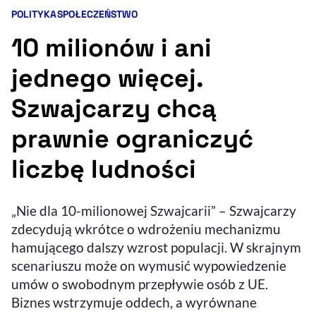
POLITYKA
SPOŁECZEŃSTWO
Kategorie artykułu:
Resetuj opcje
10 milionów i ani
Ułatwienia dostępności wspierają:
jednego więcej.
Szwajcarzy chcą
prawnie ograniczyć
liczbę ludności
, otwiera się w nowym 
„Nie dla 10-milionowej Szwajcarii” – Szwajcarzy
Sprawdź, jak i dlaczego zwiększamy dostępność
zdecydują wkrótce o wdrożeniu mechanizmu
hamującego dalszy wzrost populacji. W skrajnym
, otwiera się w nowym oknie
Zgłoś problem
Deklaracja dostępności
scenariuszu może on wymusić wypowiedzenie
, otwiera się w no
umów o swobodnym przepływie osób z UE.
Biznes wstrzymuje oddech, a wyrównane