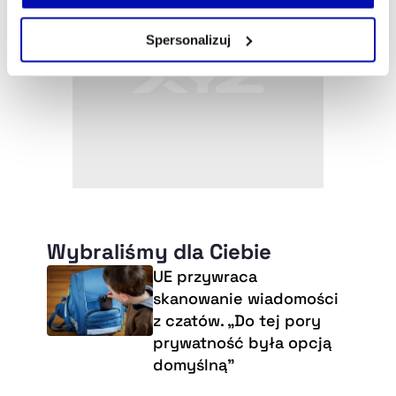
własnej przeglądarce internetowej lub po wybraniu opcji
Zarządzaj cookie.
Spersonalizuj
Szczegółowe informacje na ten temat znajdziesz w
naszej
Polityce Prywatności
.
Wybraliśmy dla Ciebie
UE przywraca
skanowanie wiadomości
z czatów. „Do tej pory
prywatność była opcją
domyślną”