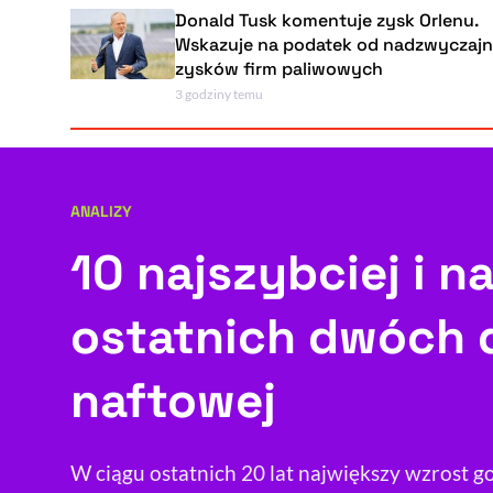
Donald Tusk komentuje zysk Orlenu.
Wskazuje na podatek od nadzwyczajnych
zysków firm paliwowych
3 godziny temu
ANALIZY
Kategoria artykułu:
10 najszybciej i n
ostatnich dwóch d
naftowej
W ciągu ostatnich 20 lat największy wzrost g