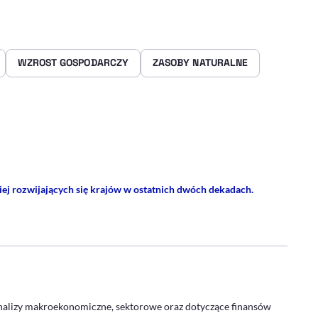
WZROST GOSPODARCZY
ZASOBY NATURALNE
rze
 Facebooku
ij przez e-mail
niej rozwijających się krajów w ostatnich dwóch dekadach.
- PROFIL
alizy makroekonomiczne, sektorowe oraz dotyczące finansów