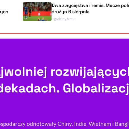
Dwa zwycięstwa i remis. Mecze polskich
drużyn 6 sierpnia
3 godziny temu
ajwolniej rozwijającyc
ekadach. Globalizacj
ospodarczy odnotowały Chiny, Indie, Wietnam i Bangl