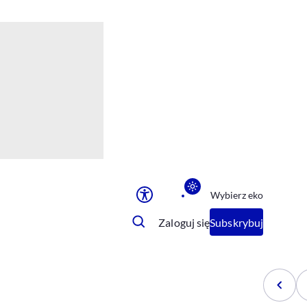
Ułatwienia dostępu
Rozmiar tekstu
Rozmiar tekstu
Rozmiar tekstu
Rozmiar tekstu
Normalny
Duży
Bardzo duży
Opcje wyświetlania
Wybierz eko
Podkreślenie linków
Zatrzymanie animacji
Zaloguj się
Subskrybuj
Odcienie szarości
Ułatwienie czytania