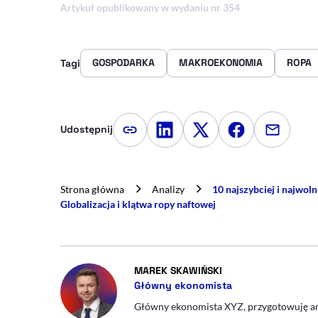
Artykuł opublikowany w wydaniu nr 354
GOSPODARKA
MAKROEKONOMIA
ROPA
Tagi
Udostępnij
Kopiuj link artykułu
Udostępnij na LinkedIn
Udostępnij na Twitte
Udostępnij na
Udostępn
Strona główna
Analizy
10 najszybciej i najwol
Globalizacja i klątwa ropy naftowej
- AUTOR ARTYKUŁU 
MAREK SKAWIŃSKI
Główny ekonomista
Główny ekonomista XYZ, przygotowuję an