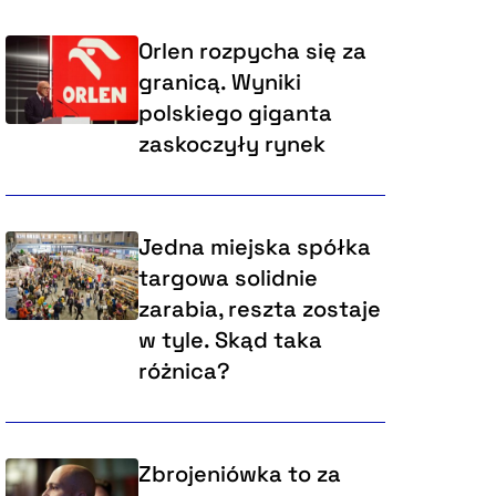
Orlen rozpycha się za
granicą. Wyniki
polskiego giganta
zaskoczyły rynek
Jedna miejska spółka
targowa solidnie
zarabia, reszta zostaje
w tyle. Skąd taka
różnica?
Zbrojeniówka to za