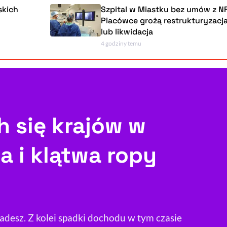
Szpital w Miastku bez umów z NFZ.
Placówce grożą restrukturyzacja, upad
lub likwidacja
4 godziny temu
Powiększenie kursora
Resetuj opcje
Ułatwienia dostępności wspierają:
h się krajów w
a i klątwa ropy
, otwiera się w nowym ok
Sprawdź, jak i dlaczego zwiększamy dostępność
, otwiera się w nowym oknie
Zgłoś problem
Deklaracja dostępności
, otwiera się w nowy
adesz. Z kolei spadki dochodu w tym czasie