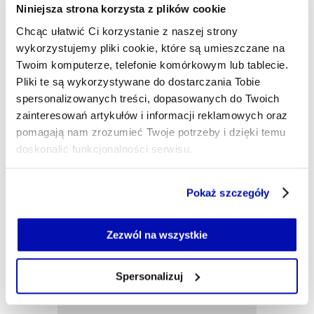
Niniejsza strona korzysta z plików cookie
Chcąc ułatwić Ci korzystanie z naszej strony
wykorzystujemy pliki cookie, które są umieszczane na
- AUTOR ARTYKUŁU - PROFIL
JAKUB SZLENDAK
Twoim komputerze, telefonie komórkowym lub tablecie.
Autor współpracujący
Pliki te są wykorzystywane do dostarczania Tobie
redakcja@xyz.pl
spersonalizowanych treści, dopasowanych do Twoich
zainteresowań artykułów i informacji reklamowych oraz
pomagają nam zrozumieć Twoje potrzeby i dzięki temu
doskonalić funkcjonalności serwisu.
Część z plików jest niezbędna do prawidłowego działania
Pokaż szczegóły
serwisu i jego funkcjonalności.
Jeżeli nie wyrażasz zgody na zapisywanie plików cookie,
możesz łatwo zarządzać swoimi uprawnieniami, np. we
Zezwól na wszystkie
własnej przeglądarce internetowej lub po wybraniu opcji
Zarządzaj cookie.
Spersonalizuj
Szczegółowe informacje na ten temat znajdziesz w