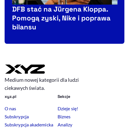
DFB stać na Jürgena Kloppa.
G
Pomogą zyski, Nike i poprawa
M
bilansu
r
Medium nowej kategorii dla ludzi
ciekawych świata.
xyz.pl
Sekcje
O nas
Dzieje się!
Subskrypcja
Biznes
Subskrypcja akademicka
Analizy