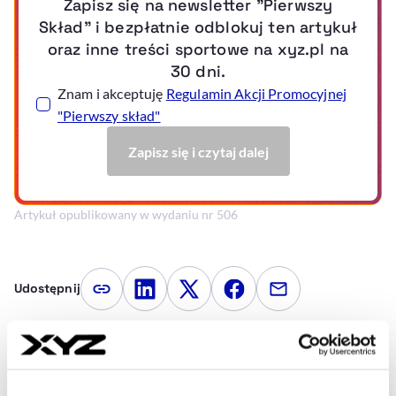
Artykuł opublikowany w wydaniu nr 506
Udostępnij
Kopiuj link artykułu
Udostępnij na LinkedIn
Udostępnij na Twitterze
Udostępnij na Faceboo
Udostępnij przez
Strona główna
Sport
6 mld euro, pełne stadiony i
rosnące koszty. Co raport DFL mówi o finansach Bundesligi