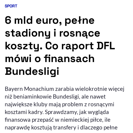
SPORT
Kategoria artykułu:
Resetuj opcje
6 mld euro, pełne
Ułatwienia dostępności wspierają:
stadiony i rosnące
koszty. Co raport DFL
mówi o finansach
Bundesligi
, otwiera się w nowym 
Bayern Monachium zarabia wielokrotnie więcej
Sprawdź, jak i dlaczego zwiększamy dostępność
niż beniaminkowie Bundesligi, ale nawet
największe kluby mają problem z rosnącymi
, otwiera się w nowym oknie
Zgłoś problem
Deklaracja dostępności
kosztami kadry. Sprawdzamy, jak wygląda
, otwiera się w no
finansowa przepaść w niemieckiej piłce, ile
naprawdę kosztują transfery i dlaczego pełne