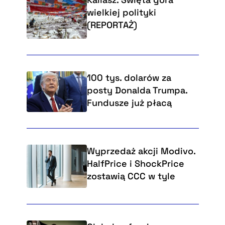
wielkiej polityki
(REPORTAŻ)
100 tys. dolarów za
posty Donalda Trumpa.
Fundusze już płacą
Wyprzedaż akcji Modivo.
HalfPrice i ShockPrice
zostawią CCC w tyle