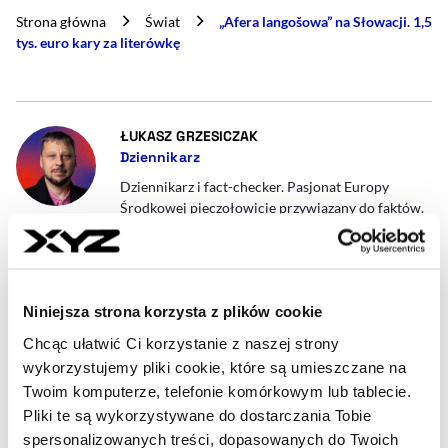
Strona główna
Świat
„Afera langošowa” na Słowacji. 1,5
tys. euro kary za literówkę
- AUTOR ARTYKUŁU - PROFIL
ŁUKASZ GRZESICZAK
Dziennikarz
Dziennikarz i fact-checker. Pasjonat Europy
Środkowej pieczołowicie przywiązany do faktów.
W wolnym czasie: rower, badminton i Bratysława.
lukasz.grzesiczak@xyz.pl
Niniejsza strona korzysta z plików cookie
Chcąc ułatwić Ci korzystanie z naszej strony
wykorzystujemy pliki cookie, które są umieszczane na
Twoim komputerze, telefonie komórkowym lub tablecie.
Pliki te są wykorzystywane do dostarczania Tobie
spersonalizowanych treści, dopasowanych do Twoich