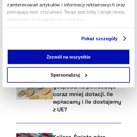
zainteresowań artykułów i informacji reklamowych oraz
pomagają nam zrozumieć Twoje potrzeby i dzięki temu
doskonalić funkcjonalności serwisu.
Część z plików jest niezbędna do prawidłowego działania
Pokaż szczegóły
serwisu i jego funkcjonalności.
Jeżeli nie wyrażasz zgody na zapisywanie plików cookie,
możesz łatwo zarządzać swoimi uprawnieniami, np. we
Zezwól na wszystkie
własnej przeglądarce internetowej lub po wybraniu opcji
Wybraliśmy dla Ciebie
Zarządzaj cookie.
Spersonalizuj
Rozpędzona polska
Szczegółowe informacje na ten temat znajdziesz w
gospodarka potrzebuje
naszej
Polityce Prywatności
.
coraz mniej dotacji. Ile
wpłacamy i ile dostajemy
z UE?
Kailasz. Święta góra