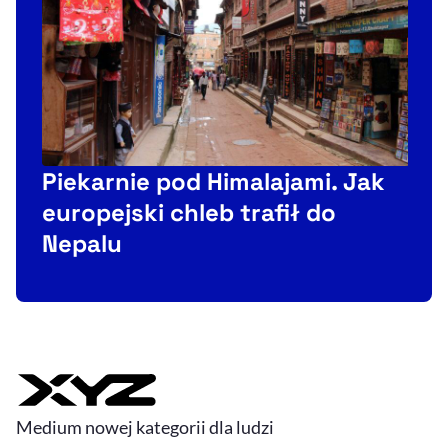
Piekarnie pod Himalajami. Jak
j
europejski chleb trafił do
Nepalu
Medium nowej kategorii dla ludzi