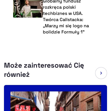
Globalny fundusz
rozkręca polski
techbiznes w USA.
Twórca Callstacka:
„Marzy mi się logo na
bolidzie Formuły 1”
Może zainteresować Cię
również