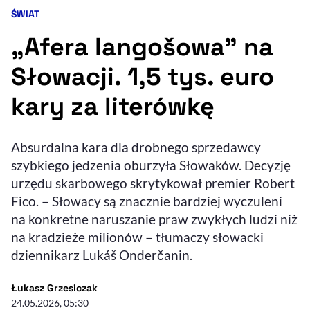
ŚWIAT
Kategoria artykułu:
Resetuj opcje
„Afera langošowa” na
Ułatwienia dostępności wspierają:
Słowacji. 1,5 tys. euro
kary za literówkę
Absurdalna kara dla drobnego sprzedawcy
szybkiego jedzenia oburzyła Słowaków. Decyzję
urzędu skarbowego skrytykował premier Robert
Fico. – Słowacy są znacznie bardziej wyczuleni
, otwiera się w nowym 
Sprawdź, jak i dlaczego zwiększamy dostępność
na konkretne naruszanie praw zwykłych ludzi niż
na kradzieże milionów – tłumaczy słowacki
, otwiera się w nowym oknie
Zgłoś problem
Deklaracja dostępności
dziennikarz Lukáš Onderčanin.
, otwiera się w no
- autor artykułu - profil
Łukasz Grzesiczak
24.05.2026, 05:30