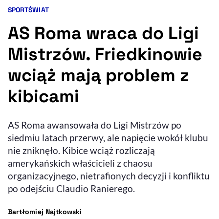
SPORT
ŚWIAT
Kategorie artykułu:
Resetuj opcje
AS Roma wraca do Ligi
Ułatwienia dostępności wspierają:
Mistrzów. Friedkinowie
wciąż mają problem z
kibicami
AS Roma awansowała do Ligi Mistrzów po
siedmiu latach przerwy, ale napięcie wokół klubu
, otwiera się w nowym 
Sprawdź, jak i dlaczego zwiększamy dostępność
nie zniknęło. Kibice wciąż rozliczają
amerykańskich właścicieli z chaosu
organizacyjnego, nietrafionych decyzji i konfliktu
, otwiera się w nowym oknie
Zgłoś problem
Deklaracja dostępności
, otwiera się w no
po odejściu Claudio Ranierego.
- autor artykułu - profil
Bartłomiej Najtkowski