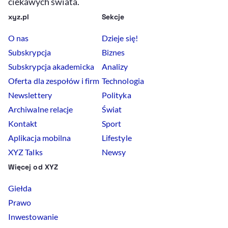
ciekawych świata.
xyz.pl
Sekcje
O nas
Dzieje się!
Subskrypcja
Biznes
Subskrypcja akademicka
Analizy
Oferta dla zespołów i firm
Technologia
Newslettery
Polityka
Archiwalne relacje
Świat
Kontakt
Sport
Aplikacja mobilna
Lifestyle
XYZ Talks
Newsy
Więcej od XYZ
Giełda
Prawo
Inwestowanie