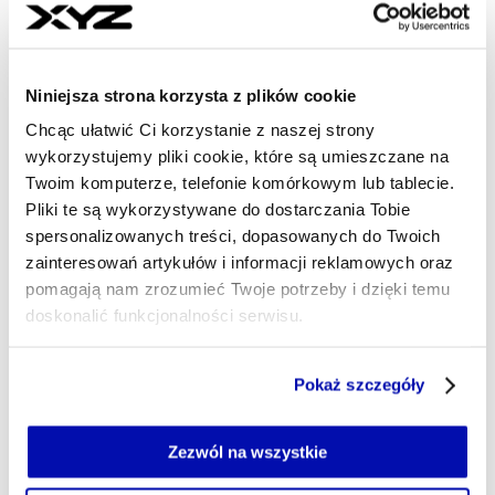
- AUTOR ARTYKUŁU - 
BARTŁOMIEJ NAJTKOWSKI
Dziennikarz
Niniejsza strona korzysta z plików cookie
Freelancer, fan książek sportowych. Wróg laurek i
Chcąc ułatwić Ci korzystanie z naszej strony
kibicowskiego fanatyzmu. Sport to dla mnie więcej
niż gra, bo liczą się także aspekty społeczne,
wykorzystujemy pliki cookie, które są umieszczane na
kulturowe, polityczne itd. Poza piłką interesuje
Twoim komputerze, telefonie komórkowym lub tablecie.
mnie wiedza ogólna, teleturnieje, geopolityka i
Pliki te są wykorzystywane do dostarczania Tobie
odrobina kultury (głównie literatura faktu).
spersonalizowanych treści, dopasowanych do Twoich
zainteresowań artykułów i informacji reklamowych oraz
redakcja@xyz.pl
pomagają nam zrozumieć Twoje potrzeby i dzięki temu
doskonalić funkcjonalności serwisu.
Część z plików jest niezbędna do prawidłowego działania
Pokaż szczegóły
serwisu i jego funkcjonalności.
Jeżeli nie wyrażasz zgody na zapisywanie plików cookie,
możesz łatwo zarządzać swoimi uprawnieniami, np. we
Zezwól na wszystkie
własnej przeglądarce internetowej lub po wybraniu opcji