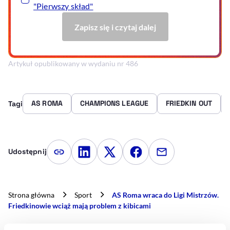
Artykuł opublikowany w wydaniu nr 486
AS ROMA
CHAMPIONS LEAGUE
FRIEDKIN OUT
Tagi
Udostępnij
Kopiuj link artykułu
Udostępnij na LinkedIn
Udostępnij na Twitterze
Udostępnij na Faceboo
Udostępnij przez
Strona główna
Sport
AS Roma wraca do Ligi Mistrzów.
Friedkinowie wciąż mają problem z kibicami