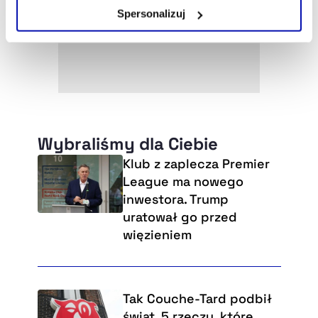
Zarządzaj cookie.
Spersonalizuj
Szczegółowe informacje na ten temat znajdziesz w
naszej
Polityce Prywatności
.
Wybraliśmy dla Ciebie
Klub z zaplecza Premier
League ma nowego
inwestora. Trump
uratował go przed
więzieniem
Tak Couche-Tard podbił
świat. 5 rzeczy, które