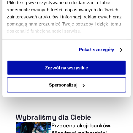
Pliki te są wykorzystywane do dostarczania Tobie
spersonalizowanych treści, dopasowanych do Twoich
zainteresowań artykułów i informacji reklamowych oraz
pomagają nam zrozumieć Twoje potrzeby i dzięki temu
doskonalić funkcjonalności serwisu.
Część z plików jest niezbędna do prawidłowego działania
Pokaż szczegóły
serwisu i jego funkcjonalności.
Jeżeli nie wyrażasz zgody na zapisywanie plików cookie,
możesz łatwo zarządzać swoimi uprawnieniami, np. we
Zezwól na wszystkie
własnej przeglądarce internetowej lub po wybraniu opcji
Zarządzaj cookie.
Spersonalizuj
Szczegółowe informacje na ten temat znajdziesz w
naszej
Polityce Prywatności
.
Wybraliśmy dla Ciebie
Przecena akcji banków,
Alior traci najbardziej.