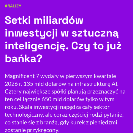
ANALIZY
Kategoria artykułu:
Resetuj opcje
Setki miliardów
Ułatwienia dostępności wspierają:
inwestycji w sztuczną
inteligencję. Czy to już
bańka?
Magnificent 7 wydały w pierwszym kwartale
2026 r. 135 mld dolarów na infrastrukturę AI.
, otwiera się w nowym 
Sprawdź, jak i dlaczego zwiększamy dostępność
Cztery największe spółki planują przeznaczyć na
ten cel łącznie 650 mld dolarów tylko w tym
roku. Skala inwestycji napędza cały sektor
, otwiera się w nowym oknie
Zgłoś problem
Deklaracja dostępności
, otwiera się w no
technologiczny, ale coraz częściej rodzi pytanie,
co stanie się z branżą, gdy kurek z pieniędzmi
zostanie przykręcony.