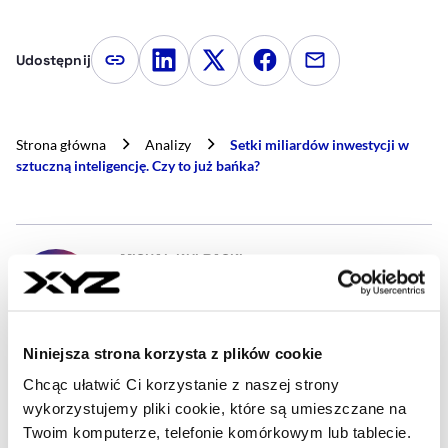
Udostępnij
Kopiuj link artykułu
Udostępnij na LinkedIn
Udostępnij na Twitterze
Udostępnij na Faceboo
Udostępnij przez
Strona główna
Analizy
Setki miliardów inwestycji w
sztuczną inteligencję. Czy to już bańka?
- AUTOR ARTYKUŁU - PROFIL
MICHAŁ KULBACKI
Ekonomista
Tworzę analizy makroekonomiczne i sektorowe
oparte na danych. Staram się w przystępny sposób
przedstawiać kluczowe zjawiska oraz trendy.
Niniejsza strona korzysta z plików cookie
Prywatnie muzyka, szczególnie na koncertach oraz
Chcąc ułatwić Ci korzystanie z naszej strony
bieganie.
wykorzystujemy pliki cookie, które są umieszczane na
michal.kulbacki@xyz.pl
Twoim komputerze, telefonie komórkowym lub tablecie.