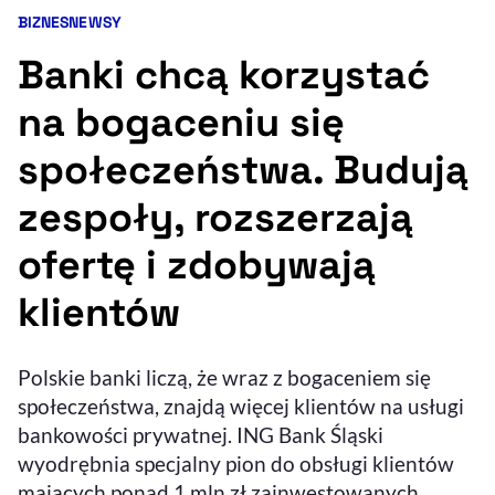
BIZNES
NEWSY
Kategorie artykułu:
Resetuj opcje
Banki chcą korzystać
Ułatwienia dostępności wspierają:
na bogaceniu się
społeczeństwa. Budują
zespoły, rozszerzają
ofertę i zdobywają
klientów
, otwiera się w nowym 
Sprawdź, jak i dlaczego zwiększamy dostępność
Polskie banki liczą, że wraz z bogaceniem się
, otwiera się w nowym oknie
społeczeństwa, znajdą więcej klientów na usługi
Zgłoś problem
Deklaracja dostępności
, otwiera się w no
bankowości prywatnej. ING Bank Śląski
wyodrębnia specjalny pion do obsługi klientów
mających ponad 1 mln zł zainwestowanych