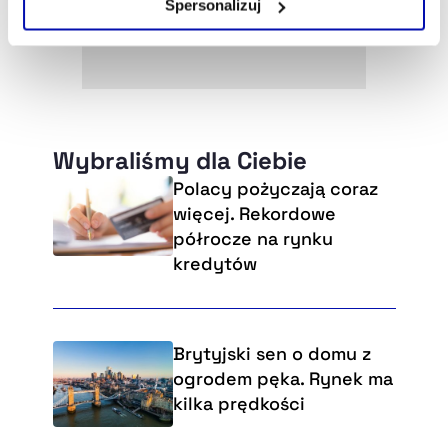
Spersonalizuj
Szczegółowe informacje na ten temat znajdziesz w
naszej
Polityce Prywatności
.
Wybraliśmy dla Ciebie
Polacy pożyczają coraz
więcej. Rekordowe
półrocze na rynku
kredytów
Brytyjski sen o domu z
ogrodem pęka. Rynek ma
kilka prędkości