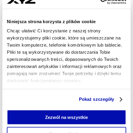
- AUTOR ARTYKUŁU - PROFIL
PIOTR SOBOLEWSKI
Dziennikarz
W XYZ piszę o bankach, ubezpieczycielach i
Niniejsza strona korzysta z plików cookie
innych instytucjach finansowych. Staram się
opisywać skomplikowane zjawiska prostym
Chcąc ułatwić Ci korzystanie z naszej strony
językiem. Lubię analizować regulacje i modele
wykorzystujemy pliki cookie, które są umieszczane na
biznesowe firm, wyłapywać trendy i zastanawiać
Twoim komputerze, telefonie komórkowym lub tablecie.
się nad ich implikacjami.
Pliki te są wykorzystywane do dostarczania Tobie
piotr.sobolewski@xyz.pl
spersonalizowanych treści, dopasowanych do Twoich
zainteresowań artykułów i informacji reklamowych oraz
pomagają nam zrozumieć Twoje potrzeby i dzięki temu
doskonalić funkcjonalności serwisu.
Część z plików jest niezbędna do prawidłowego działania
Pokaż szczegóły
serwisu i jego funkcjonalności.
Jeżeli nie wyrażasz zgody na zapisywanie plików cookie,
możesz łatwo zarządzać swoimi uprawnieniami, np. we
Zezwól na wszystkie
własnej przeglądarce internetowej lub po wybraniu opcji
Zarządzaj cookie.