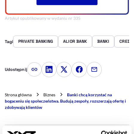
Artykuł opublikowany w wydaniu nr 335
PRIVATE BANKING
ALIOR BANK
BANKI
CREDIT
Tagi
Udostępnij
Kopiuj link artykułu
Udostępnij na LinkedIn
Udostępnij na Twitterze
Udostępnij na Faceboo
Udostępnij przez
Strona główna
Biznes
Banki chcą korzystać na
bogaceniu się społeczeństwa. Budują zespoły, rozszerzają ofertę i
zdobywają klientów