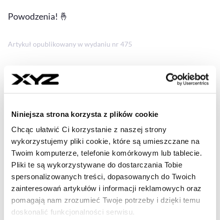
Powodzenia! 🤞
Artykuł opublikowany w wydaniu nr 475
Udostępnij
Kopiuj link artykułu
Udostępnij na LinkedIn
Udostępnij na Twitterze
Udostępnij na Faceboo
Udostępnij przez
Niniejsza strona korzysta z plików cookie
Strona główna
Quiz XYZ
Czy umiesz dbać o finansową
Chcąc ułatwić Ci korzystanie z naszej strony
przyszłość? Ten quiz zweryfikuje Twoją wiedzę.
wykorzystujemy pliki cookie, które są umieszczane na
Twoim komputerze, telefonie komórkowym lub tablecie.
Pliki te są wykorzystywane do dostarczania Tobie
spersonalizowanych treści, dopasowanych do Twoich
- AUTOR ARTYKUŁU - PROFIL
REDAKCJA XYZ
zainteresowań artykułów i informacji reklamowych oraz
Korzystamy z wiedzy oraz wieloletniego
pomagają nam zrozumieć Twoje potrzeby i dzięki temu
doświadczenia całego naszego zespołu
doskonalić funkcjonalności serwisu.
redakcyjnego. To dzięki stałej współpracy i