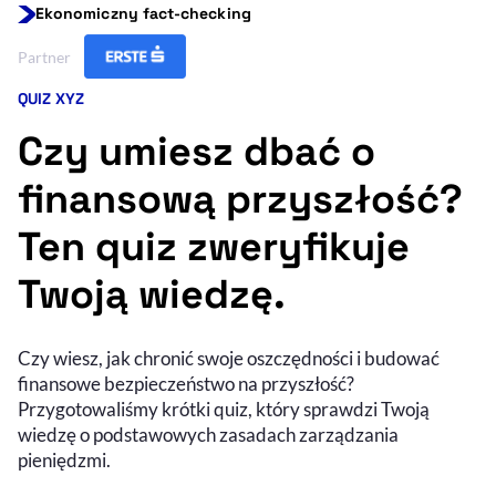
Ekonomiczny fact-checking
Resetuj opcje
Partner
Ułatwienia dostępności wspierają:
QUIZ XYZ
Kategoria artykułu:
Czy umiesz dbać o
finansową przyszłość?
Ten quiz zweryfikuje
Twoją wiedzę.
, otwiera się w nowym 
Sprawdź, jak i dlaczego zwiększamy dostępność
Czy wiesz, jak chronić swoje oszczędności i budować
finansowe bezpieczeństwo na przyszłość?
, otwiera się w nowym oknie
Zgłoś problem
Deklaracja dostępności
Przygotowaliśmy krótki quiz, który sprawdzi Twoją
, otwiera się w no
wiedzę o podstawowych zasadach zarządzania
pieniędzmi.