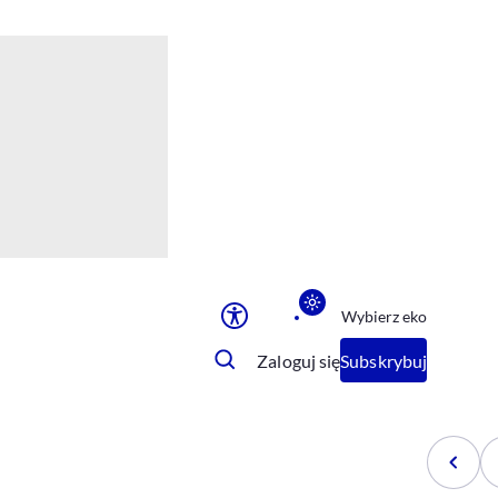
Ułatwienia dostępu
Rozmiar tekstu
Rozmiar tekstu
Rozmiar tekstu
Rozmiar tekstu
Normalny
Duży
Bardzo duży
Opcje wyświetlania
Wybierz eko
Podkreślenie linków
Zatrzymanie animacji
Zaloguj się
Subskrybuj
Odcienie szarości
Ułatwienie czytania