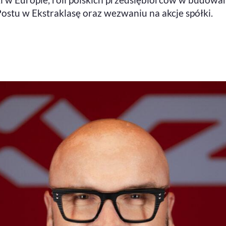
Postu w Ekstraklasę oraz wezwaniu na akcje spółki.