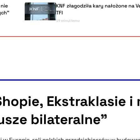
KNF złagodziła kary nałożone na VeloFunds
TFI
19 minut temu
hopie, Ekstraklasie i
usze bilateralne”
i w Europie, roli polskich przedsiębiorców w budowan