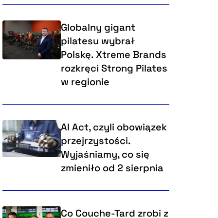
Globalny gigant
pilatesu wybrał
Polskę. Xtreme Brands
rozkręci Strong Pilates
w regionie
AI Act, czyli obowiązek
przejrzystości.
Wyjaśniamy, co się
zmieniło od 2 sierpnia
Co Couche-Tard zrobi z