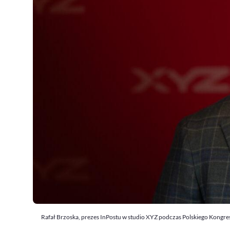
Rafał Brzoska, prezes InPostu w studio XYZ podczas Polskiego Kongr