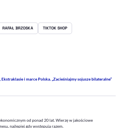
RAFAŁ BRZOSKA
TIKTOK SHOP
rze
 Facebooku
ij przez e-mail
Ekstraklasie i marce Polska. „Zacieśniajmy sojusze bilateralne”
 - PROFIL
ekonomicznym od ponad 20 lat. Wierzę w jakościowe
nesu, najlepiej gdy występują razem.