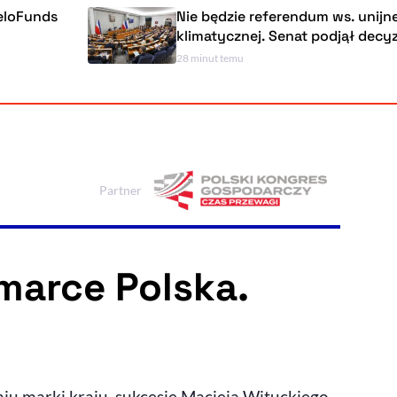
Nie będzie referendum ws. unijnej polityki
klimatycznej. Senat podjął decyzję
28 minut temu
Powiększenie kursora
Resetuj opcje
Ułatwienia dostępności wspierają:
Partner
, otwiera się w nowym ok
Sprawdź, jak i dlaczego zwiększamy dostępność
 marce Polska.
, otwiera się w nowym oknie
Zgłoś problem
Deklaracja dostępności
, otwiera się w nowy
iu marki kraju, sukcesie Macieja Wituckiego,