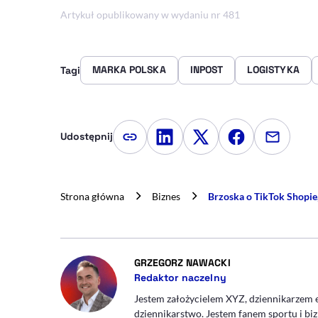
Artykuł opublikowany w wydaniu nr 481
MARKA POLSKA
INPOST
LOGISTYKA
Tagi
Udostępnij
Kopiuj link artykułu
Udostępnij na LinkedIn
Udostępnij na Twitte
Udostępnij na
Udostępn
Strona główna
Biznes
Brzoska o TikTok Shopie, 
- AUTOR ARTYKUŁU
GRZEGORZ NAWACKI
Redaktor naczelny
Jestem założycielem XYZ, dziennikarzem 
dziennikarstwo. Jestem fanem sportu i biz