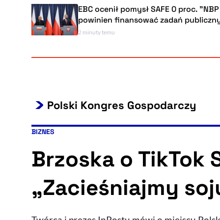
EBC ocenił pomysł SAFE 0 proc. "NBP nie
powinien finansować zadań publicznych"
2 minuty temu
Polski Kongres Gospodarczy
BIZNES
Kategoria artykułu:
Brzoska o TikTok S
„Zacieśniajmy soj
Twórca i prezes InPostu mówi o miejscu Polsk