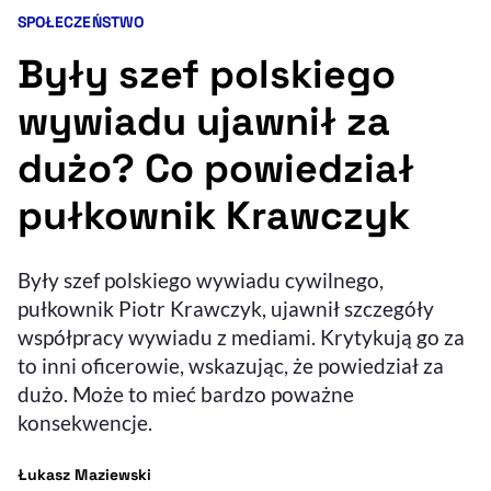
SPOŁECZEŃSTWO
Kategoria artykułu:
Resetuj opcje
Były szef polskiego
Ułatwienia dostępności wspierają:
wywiadu ujawnił za
dużo? Co powiedział
pułkownik Krawczyk
Były szef polskiego wywiadu cywilnego,
pułkownik Piotr Krawczyk, ujawnił szczegóły
, otwiera się w nowym 
Sprawdź, jak i dlaczego zwiększamy dostępność
współpracy wywiadu z mediami. Krytykują go za
to inni oficerowie, wskazując, że powiedział za
dużo. Może to mieć bardzo poważne
, otwiera się w nowym oknie
Zgłoś problem
Deklaracja dostępności
, otwiera się w no
konsekwencje.
- autor artykułu - profil
Łukasz Maziewski