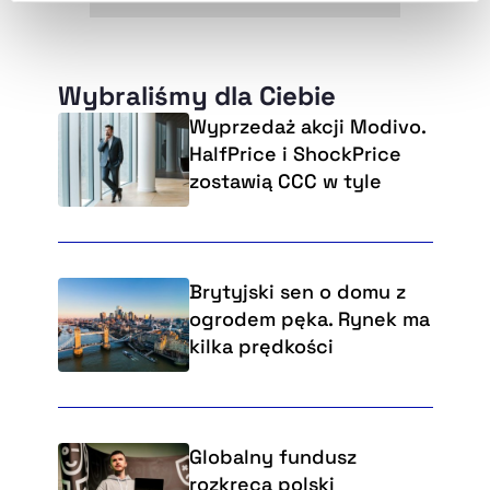
naszej
Polityce Prywatności
.
Wybraliśmy dla Ciebie
Wyprzedaż akcji Modivo.
HalfPrice i ShockPrice
zostawią CCC w tyle
Brytyjski sen o domu z
ogrodem pęka. Rynek ma
kilka prędkości
Globalny fundusz
rozkręca polski