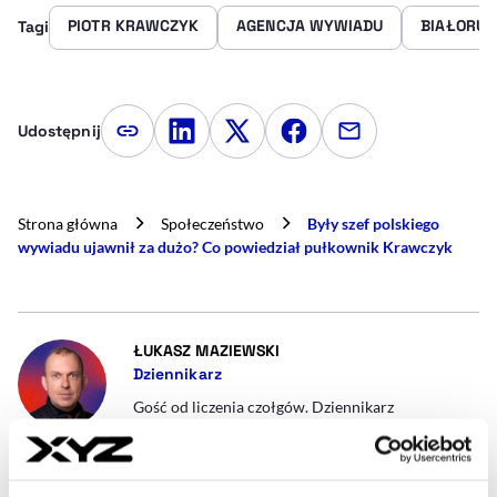
PIOTR KRAWCZYK
AGENCJA WYWIADU
BIAŁORUŚ
Tagi
Udostępnij
Kopiuj link artykułu
Udostępnij na LinkedIn
Udostępnij na Twitterze
Udostępnij na Faceboo
Udostępnij przez
Strona główna
Społeczeństwo
Były szef polskiego
wywiadu ujawnił za dużo? Co powiedział pułkownik Krawczyk
- AUTOR ARTYKUŁU - PROFIL
ŁUKASZ MAZIEWSKI
Dziennikarz
Gość od liczenia czołgów. Dziennikarz
zainteresowany bezpieczeństwem wewnętrznym i
międzynarodowym. Piszę o wojsku, policji i
służbach specjalnych. Przyglądam się tematyce