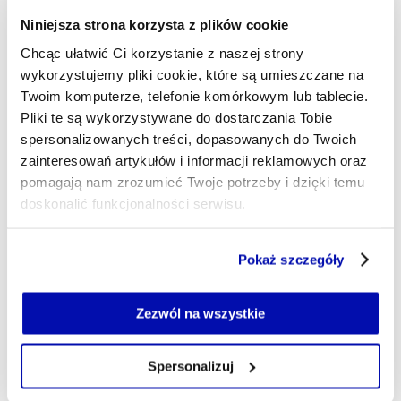
ochrony infrastruktury krytycznej i energetyce. W
dni meczowe Juventusu bywam nieznośny, lubię
Niniejsza strona korzysta z plików cookie
science-fiction w wydaniu książkowym i
Chcąc ułatwić Ci korzystanie z naszej strony
filmowym, kocham psy. Tool skończył się na płycie
wykorzystujemy pliki cookie, które są umieszczane na
"Lateralus".
Twoim komputerze, telefonie komórkowym lub tablecie.
lukasz.maziewski@xyz.pl
Pliki te są wykorzystywane do dostarczania Tobie
spersonalizowanych treści, dopasowanych do Twoich
zainteresowań artykułów i informacji reklamowych oraz
pomagają nam zrozumieć Twoje potrzeby i dzięki temu
doskonalić funkcjonalności serwisu.
Część z plików jest niezbędna do prawidłowego działania
Pokaż szczegóły
serwisu i jego funkcjonalności.
Jeżeli nie wyrażasz zgody na zapisywanie plików cookie,
możesz łatwo zarządzać swoimi uprawnieniami, np. we
Zezwól na wszystkie
własnej przeglądarce internetowej lub po wybraniu opcji
Zarządzaj cookie.
Spersonalizuj
Szczegółowe informacje na ten temat znajdziesz w