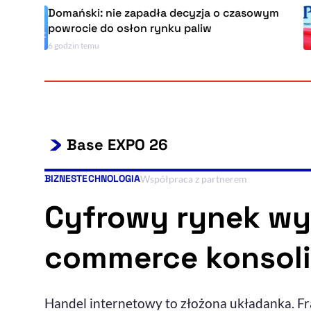
omański: nie zapadła decyzja o czasowym
owrocie do osłon rynku paliw
 godzin temu
Base EXPO 26
BIZNES
TECHNOLOGIA
Kategorie artykułu:
Współpraca z partnerem
Cyfrowy rynek w
commerce konsoli
Handel internetowy to złożona układanka. F