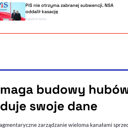
PiS nie otrzyma zabranej subwencji. NSA
oddalił kasację
6 godzin temu
ymaga budowy hubów 
duje swoje dane
ragmentaryczne zarządzanie wieloma kanałami sprzed