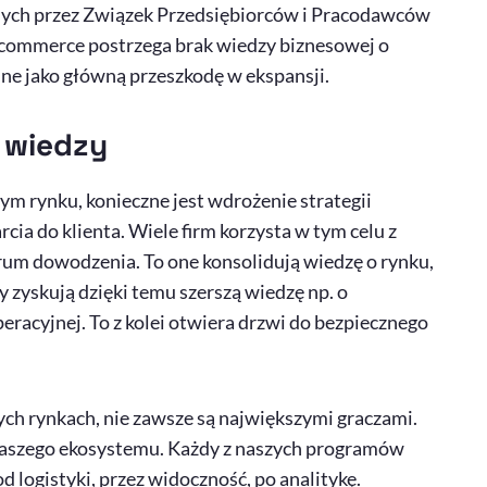
nych przez Związek Przedsiębiorców i Pracodawców
-commerce
postrzega brak wiedzy biznesowej o
jne jako główną przeszkodę w ekspansji.
wiedzy
 rynku, konieczne jest wdrożenie strategii
cia do klienta. Wiele firm korzysta w tym celu z
trum dowodzenia. To one konsolidują wiedzę o rynku,
 zyskują dzięki temu szerszą wiedzę np. o
acyjnej. To z kolei otwiera drzwi do bezpiecznego
ych rynkach, nie zawsze są największymi graczami.
 z naszego ekosystemu. Każdy z naszych programów
 logistyki, przez widoczność, po analitykę.