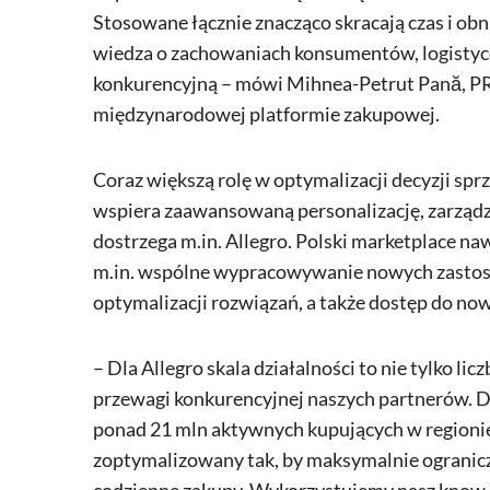
Stosowane łącznie znacząco skracają czas i ob
wiedza o zachowaniach konsumentów, logistyce
konkurencyjną – mówi
Mihnea-Petrut Pană
,
PR
międzynarodowej platformie zakupowej.
Coraz większą rolę w optymalizacji decyzji sp
wspiera zaawansowaną personalizację, zarządz
dostrzega m.in. Allegro. Polski
marketplace
naw
m.in. wspólne wypracowywanie nowych zastos
optymalizacji rozwiązań, a także dostęp do now
– Dla Allegro skala działalności to nie tylko l
przewagi konkurencyjnej naszych partnerów.
ponad 21 mln aktywnych kupujących w regionie,
zoptymalizowany tak, by maksymalnie ogranicza
codzienne zakupy. Wykorzystujemy nasz
know