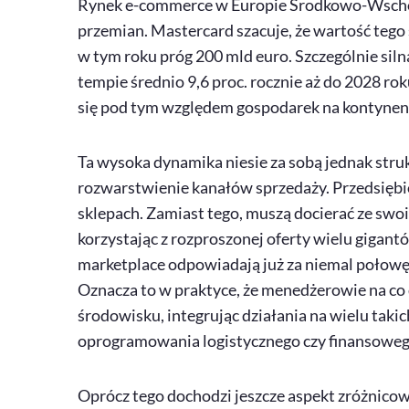
Rynek
e-commerce
w Europie Środkowo-Wscho
przemian. Mastercard szacuje, że wartość teg
w tym roku próg 200 mld euro. Szczególnie siln
tempie średnio 9,6 proc. rocznie aż do 2028 rok
się pod tym względem gospodarek na kontynen
Ta wysoka dynamika niesie za sobą jednak stru
rozwarstwienie kanałów sprzedaży. Przedsiębio
sklepach. Zamiast tego, muszą docierać ze swo
korzystając z rozproszonej oferty wielu gigant
marketplace
odpowiadają już za niemal połow
Oznacza to w praktyce, że menedżerowie na c
środowisku, integrując działania na wielu tak
oprogramowania logistycznego czy finansoweg
Oprócz tego dochodzi jeszcze aspekt zróżnico