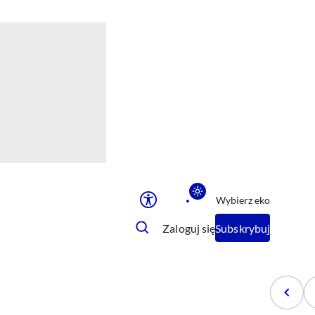
Ułatwienia dostępu
Rozmiar tekstu
Rozmiar tekstu
Rozmiar tekstu
Rozmiar tekstu
Normalny
Duży
Bardzo duży
Opcje wyświetlania
Wybierz eko
Podkreślenie linków
Zatrzymanie animacji
Zaloguj się
Subskrybuj
Odcienie szarości
Ułatwienie czytania