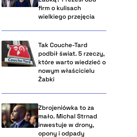
firm o kulisach
wielkiego przejęcia
Tak Couche-Tard
podbił świat. 5 rzeczy,
które warto wiedzieć o
nowym właścicielu
Żabki
Zbrojeniówka to za
mało. Michal Strnad
inwestuje w drony,
opony i odpady