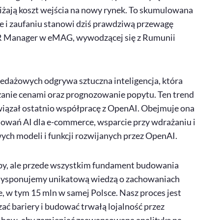
niżają koszt wejścia na nowy rynek. To skumulowana
 i zaufaniu stanowi dziś prawdziwą przewagę
 Manager
w eMAG, wywodzącej się z Rumunii
rzedażowych odgrywa sztuczna inteligencja, która
anie cenami oraz prognozowanie popytu. Ten trend
iązał ostatnio współpracę z
OpenAI
. Obejmuje ona
owań AI dla
e-commerce
, wsparcie przy wdrażaniu i
ych modeli i funkcji rozwijanych przez
OpenAI
.
iczby, ale przede wszystkim fundament budowania
 Dysponujemy unikatową wiedzą o zachowaniach
 w tym 15 mln w samej Polsce. Nasz proces jest
ć bariery i budować trwałą lojalność przez
-how
, aby zamieniać zaawansowaną analitykę na