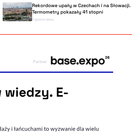
Rekordowe upały w Czechach i na Słowacji.
Termometry pokazały 41 stopni
7 godzin temu
Powiększenie kursora
Resetuj opcje
Ułatwienia dostępności wspierają:
Partner
wiedzy. E-
, otwiera się w nowym ok
Sprawdź, jak i dlaczego zwiększamy dostępność
, otwiera się w nowym oknie
Zgłoś problem
Deklaracja dostępności
, otwiera się w nowy
aży i łańcuchami to wyzwanie dla wielu