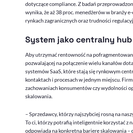
dotyczące
compliance
. Z badań przeprowadzo
wynika, że aż 38 proc. menedżerów w branży
e
rynkach zagranicznych oraz trudności regulacy
System jako centralny
hub
Aby utrzymać rentowność na pofragmentowanym
pozwalającej na połączenie wielu kanałów dotar
systemów
SaaS
, które stają się rynkowym cen
kontaktach i procesach w jednym miejscu. Firmy
zachowaniach konsumentów czy wydolności oper
skalowania.
– Sprzedawcy, którzy najszybciej rosną na nasz
To ci, którzy potrafią inteligentnie korzystać
odpowiada na konkretną barierę skalowania – od