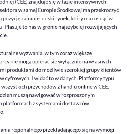
dniej (
CEE
) znajduje się w fazie intensywnych
o sektora w samej Europie Środkowej ma przekroczyć
ą pozycję zajmuje polski rynek, który ma rosnąć w
u. Plasuje to nas w gronie najszybciej rozwijających
cie.
kturalne wyzwania, w tym coraz większe
rcy nie mogą opierać się wyłącznie na własnych
imi produktami do możliwie szerokiej grupy klientów
ów cyfrowych. I widać to w danych. Platformy typu
ę wszystkich przychodów z handlu
online
w
CEE
.
o dzień muszą nawigować w rozproszonym
ich platformach z systemami dostawców
o.
wania regionalnego przekładającego się na wymogi