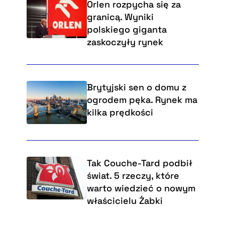
Orlen rozpycha się za
granicą. Wyniki
polskiego giganta
zaskoczyły rynek
Brytyjski sen o domu z
ogrodem pęka. Rynek ma
kilka prędkości
Tak Couche-Tard podbił
świat. 5 rzeczy, które
warto wiedzieć o nowym
właścicielu Żabki