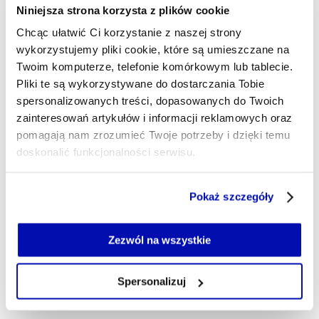
dostarczał Czytelnikom i Słuchaczom ważnych i
Niniejsza strona korzysta z plików cookie
ciekawych informacji z Europy Środkowej i
Chcąc ułatwić Ci korzystanie z naszej strony
Wschodniej.
wykorzystujemy pliki cookie, które są umieszczane na
bartlomiej.mayer@xyz.pl
Twoim komputerze, telefonie komórkowym lub tablecie.
Pliki te są wykorzystywane do dostarczania Tobie
spersonalizowanych treści, dopasowanych do Twoich
zainteresowań artykułów i informacji reklamowych oraz
pomagają nam zrozumieć Twoje potrzeby i dzięki temu
doskonalić funkcjonalności serwisu.
Część z plików jest niezbędna do prawidłowego działania
Pokaż szczegóły
serwisu i jego funkcjonalności.
Jeżeli nie wyrażasz zgody na zapisywanie plików cookie,
możesz łatwo zarządzać swoimi uprawnieniami, np. we
Zezwól na wszystkie
własnej przeglądarce internetowej lub po wybraniu opcji
Zarządzaj cookie.
Spersonalizuj
Szczegółowe informacje na ten temat znajdziesz w