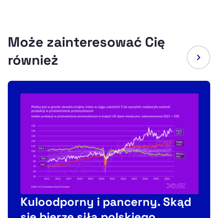
Może zainteresować Cię
również
Kuloodporny i pancerny. Skąd
się bierze siła polskiego