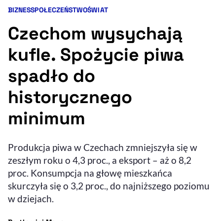
BIZNES
SPOŁECZEŃSTWO
ŚWIAT
Kategorie artykułu:
Resetuj opcje
Czechom wysychają
Ułatwienia dostępności wspierają:
kufle. Spożycie piwa
spadło do
historycznego
minimum
, otwiera się w nowym 
Produkcja piwa w Czechach zmniejszyła się w
Sprawdź, jak i dlaczego zwiększamy dostępność
zeszłym roku o 4,3 proc., a eksport – aż o 8,2
proc. Konsumpcja na głowę mieszkańca
, otwiera się w nowym oknie
Zgłoś problem
Deklaracja dostępności
skurczyła się o 3,2 proc., do najniższego poziomu
, otwiera się w no
w dziejach.