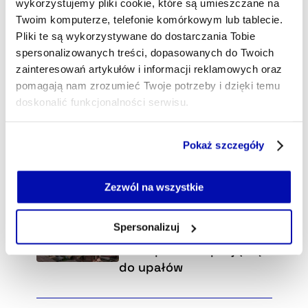
wykorzystujemy pliki cookie, które są umieszczane na
Twoim komputerze, telefonie komórkowym lub tablecie.
Pliki te są wykorzystywane do dostarczania Tobie
spersonalizowanych treści, dopasowanych do Twoich
zainteresowań artykułów i informacji reklamowych oraz
pomagają nam zrozumieć Twoje potrzeby i dzięki temu
doskonalić funkcjonalności serwisu.
Część z plików jest niezbędna do prawidłowego działania
Pokaż szczegóły
serwisu i jego funkcjonalności.
Jeżeli nie wyrażasz zgody na zapisywanie plików cookie,
możesz łatwo zarządzać swoimi uprawnieniami, np. we
Zezwól na wszystkie
Wybraliśmy dla Ciebie
własnej przeglądarce internetowej lub po wybraniu opcji
Tropiki gotują się
Zarządzaj cookie.
Spersonalizuj
żywcem. Azjatyckie
metropolie adaptują się
Szczegółowe informacje na ten temat znajdziesz w
do upałów
naszej
Polityce Prywatności
.