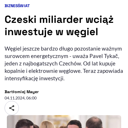
BIZNES
ŚWIAT
Kategorie artykułu:
Resetuj opcje
Czeski miliarder wciąż
Ułatwienia dostępności wspierają:
inwestuje w węgiel
Węgiel jeszcze bardzo długo pozostanie ważnym
surowcem energetycznym - uważa Pavel Tykač,
jeden z najbogatszych Czechów. Od lat kupuje
kopalnie i elektrownie węglowe. Teraz zapowiada
intensyfikację inwestycji.
, otwiera się w nowym 
Sprawdź, jak i dlaczego zwiększamy dostępność
- autor artykułu - profil
Bartłomiej Mayer
04.11.2024, 06:00
, otwiera się w nowym oknie
Zgłoś problem
Deklaracja dostępności
, otwiera się w no