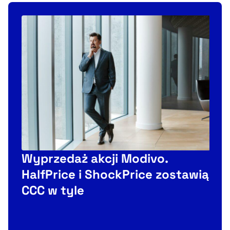
Wyprzedaż akcji Modivo.
HalfPrice i ShockPrice zostawią
CCC w tyle