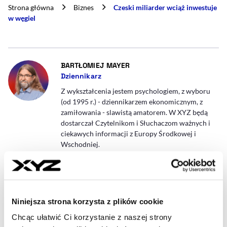
Strona główna
Biznes
Czeski miliarder wciąż inwestuje
w węgiel
- AUTOR ARTYKUŁU - PROFIL
BARTŁOMIEJ MAYER
Dziennikarz
Z wykształcenia jestem psychologiem, z wyboru
(od 1995 r.) - dziennikarzem ekonomicznym, z
zamiłowania - slawistą amatorem. W XYZ będą
dostarczał Czytelnikom i Słuchaczom ważnych i
ciekawych informacji z Europy Środkowej i
Wschodniej.
bartlomiej.mayer@xyz.pl
Niniejsza strona korzysta z plików cookie
Chcąc ułatwić Ci korzystanie z naszej strony