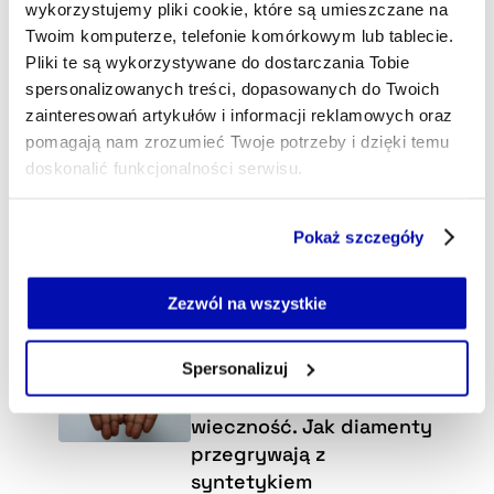
wykorzystujemy pliki cookie, które są umieszczane na
Twoim komputerze, telefonie komórkowym lub tablecie.
Pliki te są wykorzystywane do dostarczania Tobie
spersonalizowanych treści, dopasowanych do Twoich
zainteresowań artykułów i informacji reklamowych oraz
pomagają nam zrozumieć Twoje potrzeby i dzięki temu
doskonalić funkcjonalności serwisu.
Część z plików jest niezbędna do prawidłowego działania
Pokaż szczegóły
serwisu i jego funkcjonalności.
Jeżeli nie wyrażasz zgody na zapisywanie plików cookie,
możesz łatwo zarządzać swoimi uprawnieniami, np. we
Zezwól na wszystkie
własnej przeglądarce internetowej lub po wybraniu opcji
Wybraliśmy dla Ciebie
Zarządzaj cookie.
Zmierzch imperium, które
Spersonalizuj
samo sobie wymyśliło
Szczegółowe informacje na ten temat znajdziesz w
wieczność. Jak diamenty
naszej
Polityce Prywatności
.
przegrywają z
syntetykiem