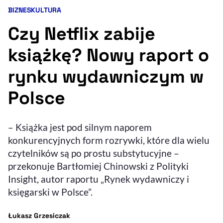
BIZNES
KULTURA
Kategorie artykułu:
Resetuj opcje
Czy Netflix zabije
Ułatwienia dostępności wspierają:
książkę? Nowy raport o
rynku wydawniczym w
Polsce
– Książka jest pod silnym naporem
konkurencyjnych form rozrywki, które dla wielu
, otwiera się w nowym 
Sprawdź, jak i dlaczego zwiększamy dostępność
czytelników są po prostu substytucyjne –
przekonuje Bartłomiej Chinowski z Polityki
Insight, autor raportu „Rynek wydawniczy i
, otwiera się w nowym oknie
Zgłoś problem
Deklaracja dostępności
, otwiera się w no
księgarski w Polsce”.
- autor artykułu - profil
Łukasz Grzesiczak