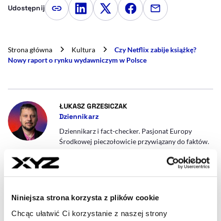
Udostępnij
Kopiuj link artykułu
Udostępnij na LinkedIn
Udostępnij na Twitterze
Udostępnij na Faceboo
Udostępnij przez
Strona główna
Kultura
Czy Netflix zabije książkę?
Nowy raport o rynku wydawniczym w Polsce
- AUTOR ARTYKUŁU - PROFIL
ŁUKASZ GRZESICZAK
Dziennikarz
Dziennikarz i fact-checker. Pasjonat Europy
Środkowej pieczołowicie przywiązany do faktów.
W wolnym czasie: rower, badminton i Bratysława.
lukasz.grzesiczak@xyz.pl
Niniejsza strona korzysta z plików cookie
Chcąc ułatwić Ci korzystanie z naszej strony