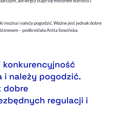
darczym, ale wręcz staje się motorem wzrostu i
ki można i należy pogodzić. Ważne jest jednak dobre
 biznesem – podkreślała Anita Sowińska.
i konkurencyjność
 i należy pogodzić.
k dobre
zbędnych regulacji i
.