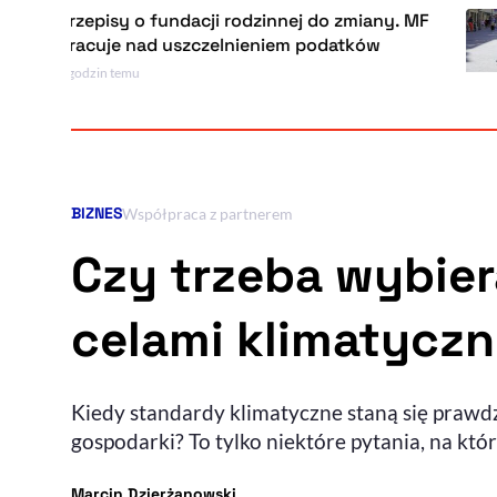
pisy o fundacji rodzinnej do zmiany. MF
Pr
uje nad uszczelnieniem podatków
t
in temu
6 
BIZNES
Kategoria artykułu:
Współpraca z partnerem
Czy trzeba wybie
celami klimatycz
Kiedy standardy klimatyczne staną się praw
gospodarki? To tylko niektóre pytania, na kt
- autor artykułu - profil
Marcin Dzierżanowski