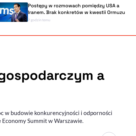
Postępy w rozmowach pomiędzy USA a
Iranem. Brak konkretów w kwestii Ormuzu
7 godzin temu
Powiększenie kursora
Resetuj opcje
Ułatwienia dostępności wspierają:
 gospodarczym a
, otwiera się w nowym ok
Sprawdź, jak i dlaczego zwiększamy dostępność
c w budowie konkurencyjności i odporności
, otwiera się w nowym oknie
Zgłoś problem
Deklaracja dostępności
, otwiera się w nowy
able Economy Summit w Warszawie.