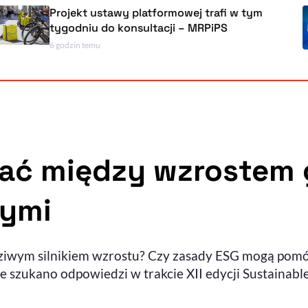
ojekt ustawy platformowej trafi w tym
ygodniu do konsultacji – MRPiPS
godzin temu
rać między wzrostem
nymi
dziwym silnikiem wzrostu? Czy zasady ESG mogą pomó
óre szukano odpowiedzi w trakcie XII edycji Sustain