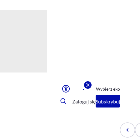
Ułatwienia dostępu
Rozmiar tekstu
Rozmiar tekstu
Rozmiar tekstu
Rozmiar tekstu
Normalny
Duży
Bardzo duży
Opcje wyświetlania
Wybierz eko
Podkreślenie linków
Zatrzymanie animacji
Zaloguj się
Subskrybuj
Odcienie szarości
Ułatwienie czytania