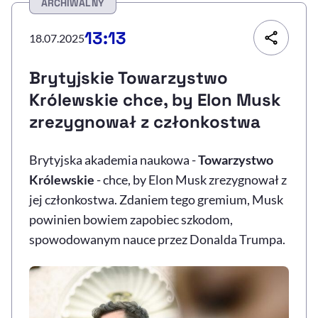
ARCHIWALNY
Resetuj opcje
13:13
18.07.2025
Ułatwienia dostępności wspierają:
Brytyjskie Towarzystwo
Królewskie chce, by Elon Musk
zrezygnował z członkostwa
Brytyjska akademia naukowa -
Towarzystwo
Królewskie
- chce, by Elon Musk zrezygnował z
jej członkostwa. Zdaniem tego gremium, Musk
, otwiera się w nowym 
Sprawdź, jak i dlaczego zwiększamy dostępność
powinien bowiem zapobiec szkodom,
spowodowanym nauce przez Donalda Trumpa.
, otwiera się w nowym oknie
Zgłoś problem
Deklaracja dostępności
, otwiera się w no