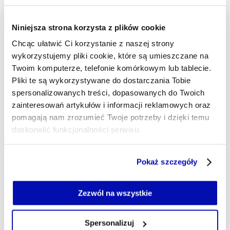
3 min temu
Litwa ostrzega przed rosyjskimi
Niniejsza strona korzysta z plików cookie
prowokacjami. Możliwe
wykorzystanie ukraińskich dronów
Chcąc ułatwić Ci korzystanie z naszej strony
wykorzystujemy pliki cookie, które są umieszczane na
Twoim komputerze, telefonie komórkowym lub tablecie.
20 min temu
Pliki te są wykorzystywane do dostarczania Tobie
Ceny złota są najwyższe od czerwca.
spersonalizowanych treści, dopasowanych do Twoich
Według analityków, mogą przebić 5
zainteresowań artykułów i informacji reklamowych oraz
tys. dolarów za uncję
pomagają nam zrozumieć Twoje potrzeby i dzięki temu
doskonalić funkcjonalności serwisu.
13:08
InPost przewiózł polskiego satelitę.
Część z plików jest niezbędna do prawidłowego działania
Pokaż szczegóły
Wkrótce poleci na orbitę na
serwisu i jego funkcjonalności.
pokładzie rakiety SpaceX
Jeżeli nie wyrażasz zgody na zapisywanie plików cookie,
możesz łatwo zarządzać swoimi uprawnieniami, np. we
Zezwól na wszystkie
własnej przeglądarce internetowej lub po wybraniu opcji
12:31
Zarządzaj cookie.
Prokuratura zajęła się cyberatakiem
Spersonalizuj