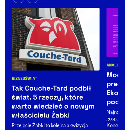
ANALIZY
Kategorie 
Mocne
BIZNES
ŚWIAT
Kategorie artykułu:
presją 
Tak Couche-Tard podbił
Ekono
świat. 5 rzeczy, które
podsu
warto wiedzieć o nowym
Najnowsze 
właścicielu Żabki
gospodarka
Konsumenci
Przejęcie Żabki to kolejna akwizycja