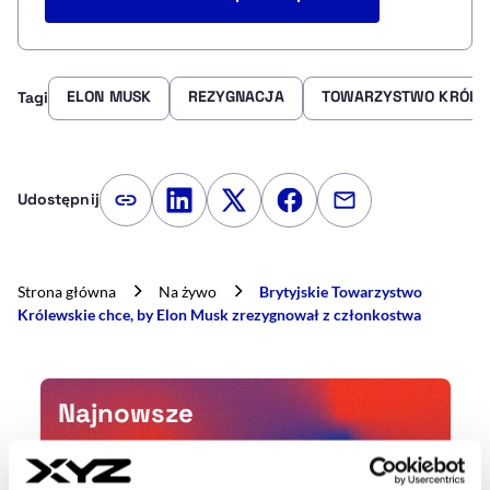
ELON MUSK
REZYGNACJA
TOWARZYSTWO KRÓLE
Tagi
Udostępnij
Kopiuj link artykułu
Udostępnij na LinkedIn
Udostępnij na Twitterze
Udostępnij na Faceboo
Udostępnij przez
Strona główna
Na żywo
Brytyjskie Towarzystwo
Królewskie chce, by Elon Musk zrezygnował z członkostwa
Najnowsze