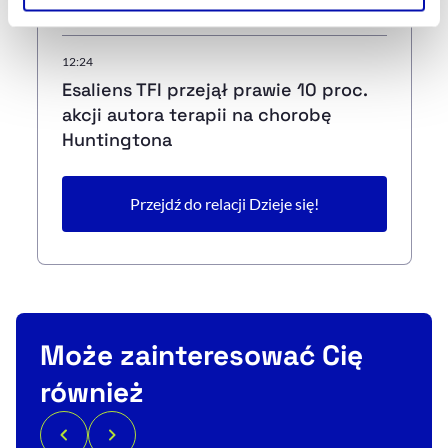
na Żabkę
Szczegółowe informacje na ten temat znajdziesz w
naszej
Polityce Prywatności
.
12:24
Esaliens TFI przejął prawie 10 proc.
akcji autora terapii na chorobę
Huntingtona
Przejdź do relacji Dzieje się!
Może zainteresować Cię
również