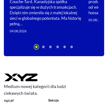
produkcja 
Couche-Tard. Kanadyjska spółka
od wielu mi
specjalizuje się w dużych transakcjach.
hossa.…
Dzięki nim zmieniła się z małej lokalnej
sieci w globalnego potentata. Ma historię
05.08.2026
pełną…
04.08.2026
Medium nowej kategorii dla ludzi
ciekawych świata.
xyz.pl
Sekcje